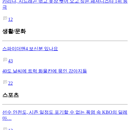
카리나, 지드래곤 꺾고 옷장 뺏어 오고 싶은 패셔니스타 1위 등
극
12
생활/문화
스파이더맨4 보신분 있나요
43
40도 날씨에 트럭 화물칸에 묶인 강아지들
22
스포츠
선수 안전도, 시즌 일정도 포기할 수 없는 폭염 속 KBO의 딜레
마…