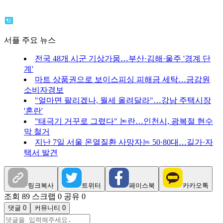
서플 주요 뉴스
전국 48개 시군 기상가뭄…부산·김해·울주 '경계 단
계'
마트 상품권으로 보이스피싱 피해금 세탁…금감원
소비자경보
"얼마면 팔리겠나, 월세 올려달라"…강남 주택시장
'혼란'
"태극기 거꾸로 그렸다" 논란…인천시, 광복절 현수
막 철거
지난 7일 서울 온열질환 사망자는 50·80대…길가·자
택서 발견
링크복사
트위터
페이스북
카카오톡
조회 89
스크랩 0
공유 0
댓글 0
커뮤니티 0