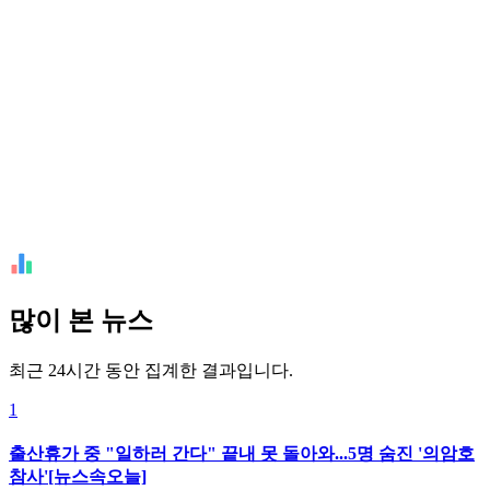
많이 본 뉴스
최근 24시간 동안 집계한 결과입니다.
1
출산휴가 중 "일하러 간다" 끝내 못 돌아와...5명 숨진 '의암호
참사'[뉴스속오늘]