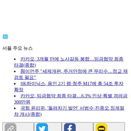
서플 주요 뉴스
카카오, 3개월 만에 노사갈등 봉합…임금협약 최종
타결(종합)
與이언주 "세제개편, 주거안정에 큰 무리수…정교 재
검토 필요"
SK하이닉스, 용인 2기 팹·청주 M17에 총 54조 투자
확정
카카오, 임금협약 최종 타결…6.3% 인상·특별 격려금
300만원
국힘 윤리위, '돌려차기 발언' 서범수·진종오 징계절
차 개시(종합)