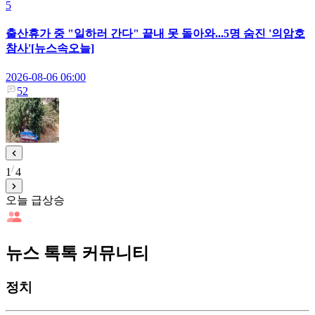
5
출산휴가 중 "일하러 간다" 끝내 못 돌아와...5명 숨진 '의암호
참사'[뉴스속오늘]
2026-08-06 06:00
52
1
4
오늘 급상승
뉴스 톡톡 커뮤니티
정치