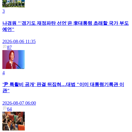
3
나경원 "'경기도 재정파탄 선언'은 李대통령 초래할 국가 부도
예언"
2026-08-06 11:35
87
4
'尹 특활비 공개' 판결 뒤집혀…대법 "이미 대통령기록관 이
관"
2026-08-07 06:00
64