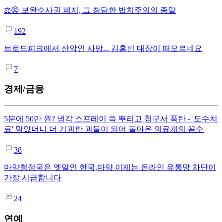
⚖️😡 보완수사권 폐지, 그 참담한 법치주의의 종말
192
브로드피크에서 산악인 사망... 김홍빈 대장이 떠오르네요
7
경제/금융
5분에 50만 원? 냉각 스프레이 쓱 뿌리고 청구서 폭탄 - '도수치
료' 막았더니 더 기괴한 괴물이 되어 돌아온 의료계의 꼼수
38
마약청정국은 옛말인 한국,마약 이제는 온라인 유통망 차단이
가장 시급합니다
24
연예