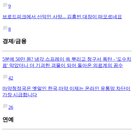
9
브로드피크에서 산악인 사망... 김홍빈 대장이 떠오르네요
8
경제/금융
5분에 50만 원? 냉각 스프레이 쓱 뿌리고 청구서 폭탄 - '도수치
료' 막았더니 더 기괴한 괴물이 되어 돌아온 의료계의 꼼수
42
마약청정국은 옛말인 한국,마약 이제는 온라인 유통망 차단이
가장 시급합니다
26
연예