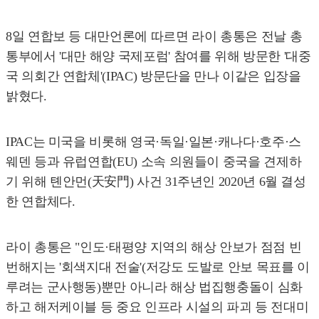
8일 연합보 등 대만언론에 따르면 라이 총통은 전날 총
통부에서 '대만 해양 국제포럼' 참여를 위해 방문한 '대중
국 의회간 연합체'(IPAC) 방문단을 만나 이같은 입장을
밝혔다.
IPAC는 미국을 비롯해 영국·독일·일본·캐나다·호주·스
웨덴 등과 유럽연합(EU) 소속 의원들이 중국을 견제하
기 위해 톈안먼(天安門) 사건 31주년인 2020년 6월 결성
한 연합체다.
라이 총통은 "인도·태평양 지역의 해상 안보가 점점 빈
번해지는 '회색지대 전술'(저강도 도발로 안보 목표를 이
루려는 군사행동)뿐만 아니라 해상 법집행충돌이 심화
하고 해저케이블 등 중요 인프라 시설의 파괴 등 전대미