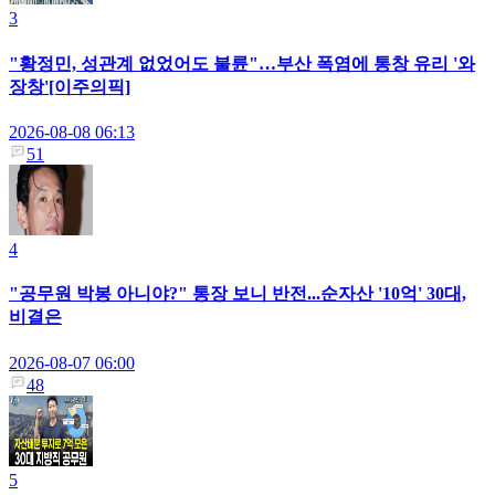
3
"황정민, 성관계 없었어도 불륜"…부산 폭염에 통창 유리 '와
장창'[이주의픽]
2026-08-08 06:13
51
4
"공무원 박봉 아니야?" 통장 보니 반전...순자산 '10억' 30대,
비결은
2026-08-07 06:00
48
5