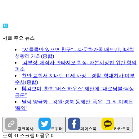
서플 주요 뉴스
"셔틀콕만 있으면 친구"…다문화가족 배드민턴대회
성황리 개최(종합)
'김부장' 제작사 판타지오 회장, 자본시장법 위반 혐의
피소
천안 교회서 지내던 11세 사망…경찰, 학대치사 여부
수사(종합)
與김보미, 황희 '버스 하우스' 제안에 "내로남불·탁상
공론"
날씨 양극화…강원·경북 동해안 '폭우', 그 외 지역은
'폭염'
링크복사
트위터
페이스북
카카오톡
조회 31
스크랩 0
공유 0