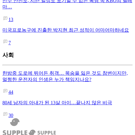
선수 안전도, 시즌 일정도 포기할 수 없는 폭염 속 KBO의 딜레
마…
13
미국프로농구에 진출한 박지현 최근 성적이 어마어마하네요
7
사회
한밤중 도로에 뛰어든 취객… 목숨을 잃은 것도 참변이지만,
멀쩡한 운전자의 인생은 누가 책임지나요?
44
80세 남자의 아내가 된 13살 아이…끝나지 않은 비극
30