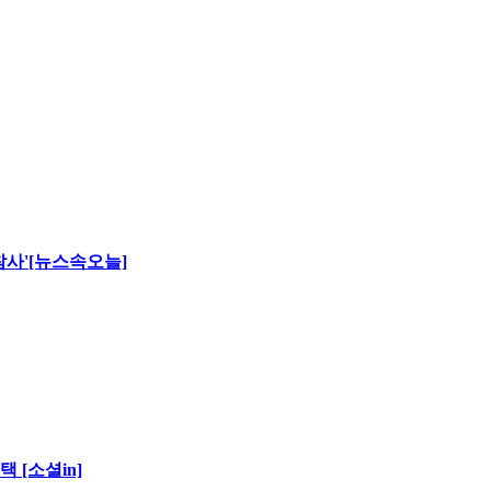
 참사'[뉴스속오늘]
 [소셜in]