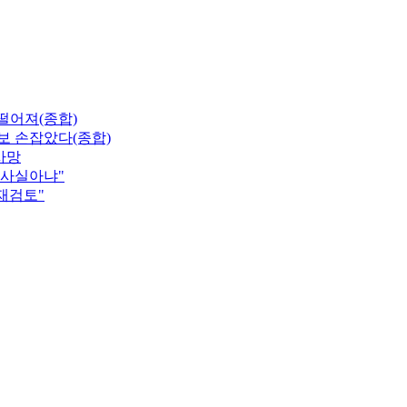
 떨어져(종합)
보 손잡았다(종합)
사망
"사실아냐"
 재검토"