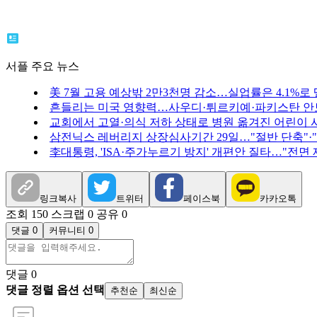
서플 주요 뉴스
美 7월 고용 예상밖 2만3천명 감소…실업률은 4.1%로
흔들리는 미국 영향력…사우디·튀르키예·파키스탄 안
교회에서 고열·의식 저하 상태로 병원 옮겨진 어린이 
삼전닉스 레버리지 상장심사기간 29일…"절반 단축"·
李대통령, 'ISA·주가누르기 방지' 개편안 질타…"전면
링크복사
트위터
페이스북
카카오톡
조회 150
스크랩 0
공유 0
댓글 0
커뮤니티 0
댓글
0
댓글 정렬 옵션 선택
추천순
최신순