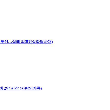
채 투신…살해 의혹?(실화탐사대)
생 2막 시작 (사랑의가족)