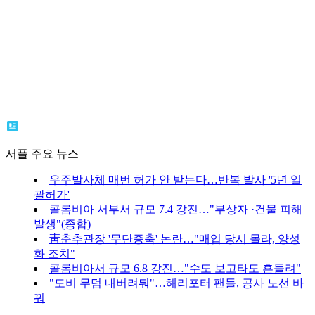
서플 주요 뉴스
우주발사체 매번 허가 안 받는다…반복 발사 '5년 일
괄허가'
콜롬비아 서부서 규모 7.4 강진…"부상자 ·건물 피해
발생"(종합)
靑춘추관장 '무단증축' 논란…"매입 당시 몰라, 양성
화 조치"
콜롬비아서 규모 6.8 강진…"수도 보고타도 흔들려"
"도비 무덤 내버려둬"…해리포터 팬들, 공사 노선 바
꿔