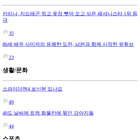
카리나, 지드래곤 꺾고 옷장 뺏어 오고 싶은 패셔니스타 1위 등
극
35
86세 배우 사미자의 유쾌한 도전, 남편과 함께 시작한 유튜브
23
생활/문화
스파이더맨4 보신분 있나요
49
40도 날씨에 트럭 화물칸에 묶인 강아지들
44
스포츠