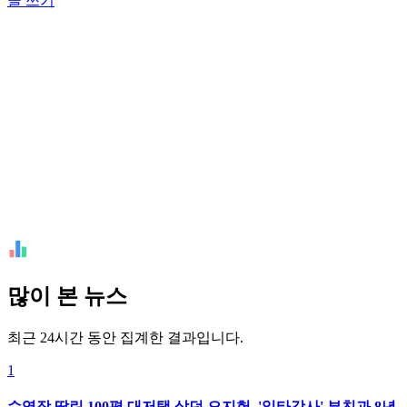
글 쓰기
많이 본 뉴스
최근 24시간 동안 집계한 결과입니다.
1
수영장 딸린 100평 대저택 살던 오지헌, '일타강사' 부친과 8년