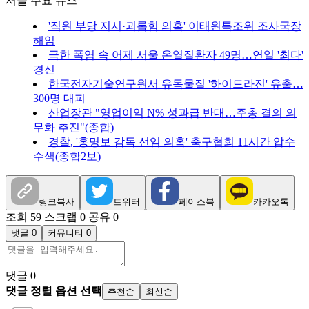
서플 주요 뉴스
'직원 부당 지시·괴롭힘 의혹' 이태원특조위 조사국장
해임
극한 폭염 속 어제 서울 온열질환자 49명…연일 '최다'
경신
한국전자기술연구원서 유독물질 '하이드라진' 유출…
300명 대피
산업장관 "영업이익 N% 성과급 반대…주총 결의 의
무화 추진"(종합)
경찰, '홍명보 감독 선임 의혹' 축구협회 11시간 압수
수색(종합2보)
링크복사
트위터
페이스북
카카오톡
조회 59
스크랩 0
공유 0
댓글 0
커뮤니티 0
댓글
0
댓글 정렬 옵션 선택
추천순
최신순