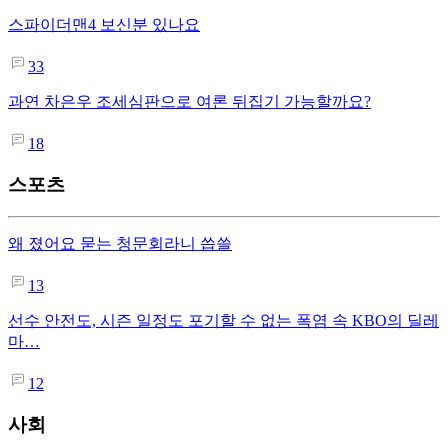
스파이더맨4 보신분 있나요
33
과연 차은우 조세심판으로 여론 뒤집기 가능할까요?
18
스포츠
왜 졌어요 묻는 청문회라니 씁쓸
13
선수 안전도, 시즌 일정도 포기할 수 없는 폭염 속 KBO의 딜레
마…
12
사회