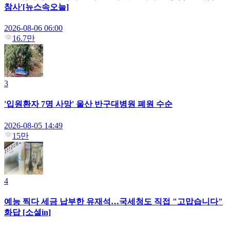
참사'[뉴스속오늘]
2026-08-06 06:00
16.7만
3
'입원환자 7명 사망' 울산 반구대병원 폐원 수순
2026-08-05 14:49
15만
4
예능 찍다 세금 납부한 유재석…국세청도 직접 "고맙습니다"
화답 [소셜in]