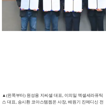
▲(왼쪽부터) 원성용 지씨셀 대표, 이의일 엑셀세라퓨틱
스 대표, 송시환 코아스템켐온 사장, 배원기 진메디신 전