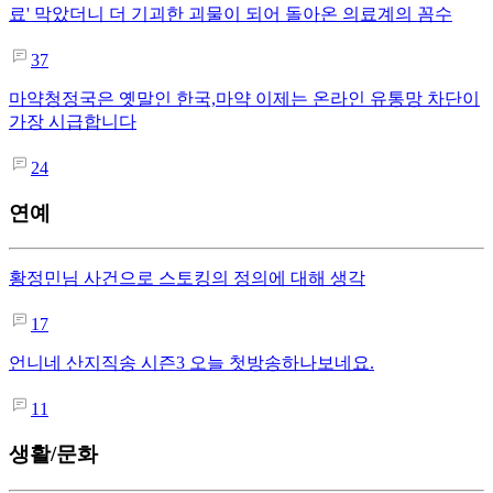
료' 막았더니 더 기괴한 괴물이 되어 돌아온 의료계의 꼼수
37
마약청정국은 옛말인 한국,마약 이제는 온라인 유통망 차단이
가장 시급합니다
24
연예
황정민님 사건으로 스토킹의 정의에 대해 생각
17
언니네 산지직송 시즌3 오늘 첫방송하나보네요.
11
생활/문화