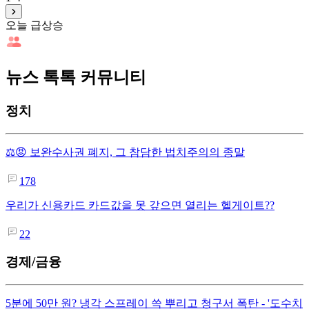
오늘 급상승
뉴스 톡톡 커뮤니티
정치
⚖️😡 보완수사권 폐지, 그 참담한 법치주의의 종말
178
우리가 신용카드 카드값을 못 갚으면 열리는 헬게이트??
22
경제/금융
5분에 50만 원? 냉각 스프레이 쓱 뿌리고 청구서 폭탄 - '도수치