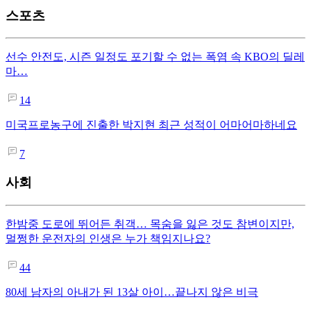
스포츠
선수 안전도, 시즌 일정도 포기할 수 없는 폭염 속 KBO의 딜레
마…
14
미국프로농구에 진출한 박지현 최근 성적이 어마어마하네요
7
사회
한밤중 도로에 뛰어든 취객… 목숨을 잃은 것도 참변이지만,
멀쩡한 운전자의 인생은 누가 책임지나요?
44
80세 남자의 아내가 된 13살 아이…끝나지 않은 비극