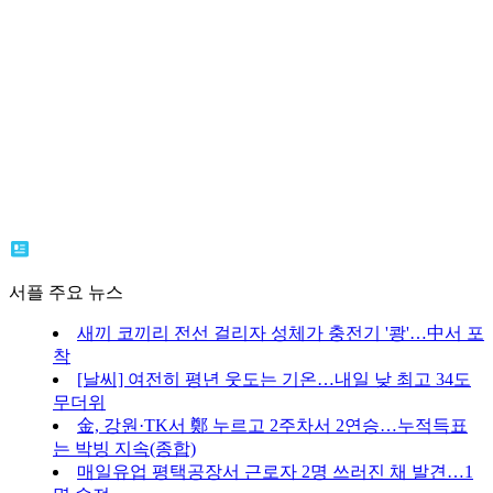
서플 주요 뉴스
새끼 코끼리 전선 걸리자 성체가 충전기 '쾅'…中서 포
착
[날씨] 여전히 평년 웃도는 기온…내일 낮 최고 34도
무더위
金, 강원·TK서 鄭 누르고 2주차서 2연승…누적득표
는 박빙 지속(종합)
매일유업 평택공장서 근로자 2명 쓰러진 채 발견…1