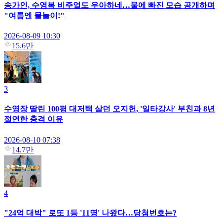
송가인, 수영복 비주얼도 우아하네…물에 빠진 모습 공개하며
"여름엔 물놀이!"
2026-08-09 10:30
15.6만
3
수영장 딸린 100평 대저택 살던 오지헌, '일타강사' 부친과 8년
절연한 충격 이유
2026-08-10 07:38
14.7만
4
"24억 대박" 로또 1등 '11명' 나왔다…당첨번호는?