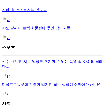
스파이더맨4 보신분 있나요
48
40도 날씨에 트럭 화물칸에 묶인 강아지들
42
스포츠
선수 안전도, 시즌 일정도 포기할 수 없는 폭염 속 KBO의 딜레
마…
14
미국프로농구에 진출한 박지현 최근 성적이 어마어마하네요
7
사회