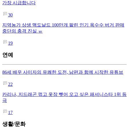
가장 시급합니다
30
지역농가 상생 맥도날드 100만개 팔린 인기 옥수수 버거 판매
중단의 충격 진실 ㅠ
19
연예
86세 배우 사미자의 유쾌한 도전, 남편과 함께 시작한 유튜브
22
카리나, 지드래곤 꺾고 옷장 뺏어 오고 싶은 패셔니스타 1위 등
극
17
생활/문화