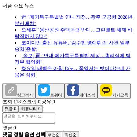
서플 주요 뉴스
靑 "메가특구특별법 연내 제정…광주 군공항 2028년
분산배치"
오세훈 "용산공원 주택공급 반대…그린벨트 해제 바
람직하지 않아"
코미디언 출신 유튜버, '김수현 명예훼손' 사건 일부
송치(종합)
[속보] 靑 "연내 메가특구특별법 제정…총리실에 범
정부 협의회"
화요일 태백은 아침 16도…폭염서는 벗어나는데 가
뭄은 심화
링크복사
트위터
페이스북
카카오톡
조회 118
스크랩 0
공유 0
댓글 0
커뮤니티 0
댓글
0
댓글 정렬 옵션 선택
추천순
최신순