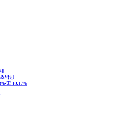
정체
 초박빙
·宋 10.17%
"