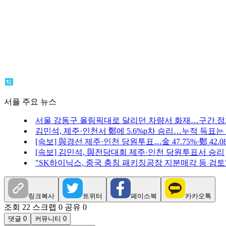
서플 주요 뉴스
서울 강동구 올림픽대로 달리던 차량서 화재…구간 
김민석, 제주·인천서 鄭에 5.6%p차 승리…누적 득표는
[속보] 與경선 제주·인천 당원투표…金 47.75%·鄭 42.08%
[속보] 김민석, 與전당대회 제주·인천 당원투표서 승리
"SK하이닉스, 중국 충칭 패키징공장 지분매각 등 검토
링크복사
트위터
페이스북
카카오톡
조회 22
스크랩 0
공유 0
댓글 0
커뮤니티 0