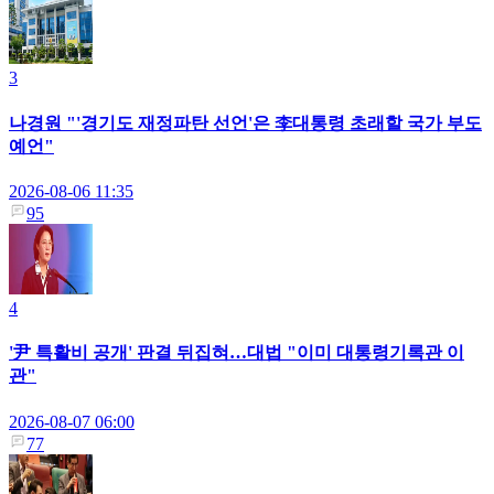
3
나경원 "'경기도 재정파탄 선언'은 李대통령 초래할 국가 부도
예언"
2026-08-06 11:35
95
4
'尹 특활비 공개' 판결 뒤집혀…대법 "이미 대통령기록관 이
관"
2026-08-07 06:00
77