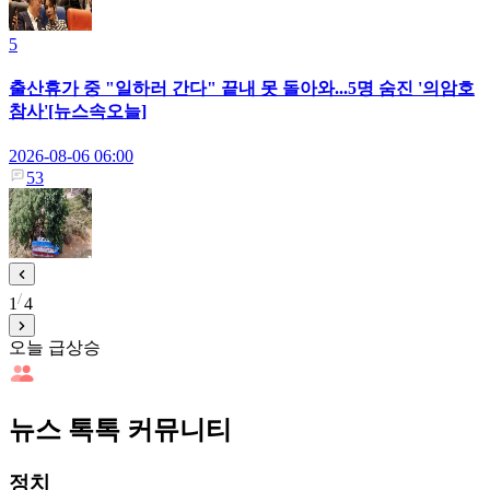
5
출산휴가 중 "일하러 간다" 끝내 못 돌아와...5명 숨진 '의암호
참사'[뉴스속오늘]
2026-08-06 06:00
53
1
4
오늘 급상승
뉴스 톡톡 커뮤니티
정치