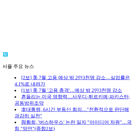
서플 주요 뉴스
[2보] 美 7월 고용 예상 밖 2만3천명 감소…실업률은
4.1%로 내려가
[1보] 美 7월 '고용 충격'…예상 밖 2만3천명 감소
흔들리는 미국 영향력…사우디·튀르키예·파키스탄,
공동방위조약
李대통령, 6시간 부동산 회의…"전환적으로 판단해
과감히 실천"
與황희, '버스하우스' 논란 일자 "아이디어 차원"…국
힘 "망언"(종합2보)