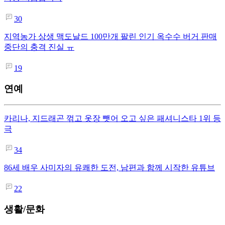
30
지역농가 상생 맥도날드 100만개 팔린 인기 옥수수 버거 판매
중단의 충격 진실 ㅠ
19
연예
카리나, 지드래곤 꺾고 옷장 뺏어 오고 싶은 패셔니스타 1위 등
극
34
86세 배우 사미자의 유쾌한 도전, 남편과 함께 시작한 유튜브
22
생활/문화