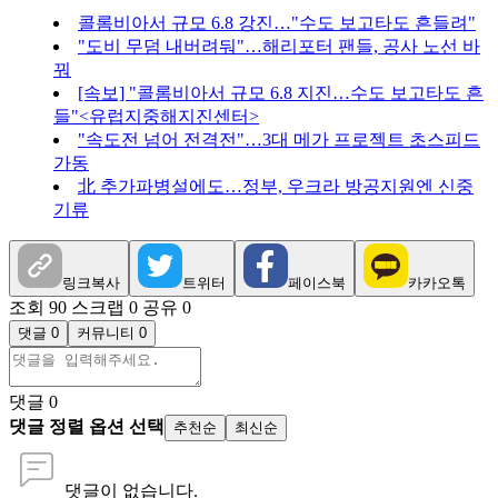
콜롬비아서 규모 6.8 강진…"수도 보고타도 흔들려"
"도비 무덤 내버려둬"…해리포터 팬들, 공사 노선 바
꿔
[속보] "콜롬비아서 규모 6.8 지진…수도 보고타도 흔
들"<유럽지중해지진센터>
"속도전 넘어 전격전"…3대 메가 프로젝트 초스피드
가동
北 추가파병설에도…정부, 우크라 방공지원엔 신중
기류
링크복사
트위터
페이스북
카카오톡
조회 90
스크랩 0
공유 0
댓글 0
커뮤니티 0
댓글
0
댓글 정렬 옵션 선택
추천순
최신순
댓글이 없습니다.