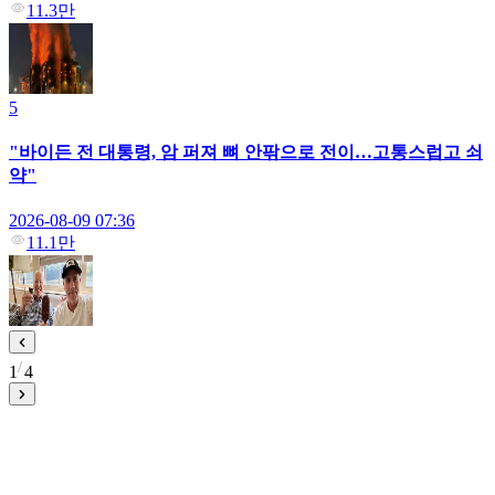
11.3만
5
"바이든 전 대통령, 암 퍼져 뼈 안팎으로 전이…고통스럽고 쇠
약"
2026-08-09 07:36
11.1만
1
4