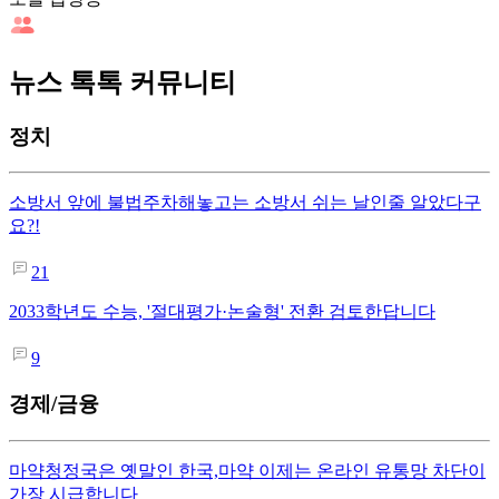
뉴스 톡톡 커뮤니티
정치
소방서 앞에 불법주차해놓고는 소방서 쉬는 날인줄 알았다구
요?!
21
2033학년도 수능, '절대평가·논술형' 전환 검토한답니다
9
경제/금융
마약청정국은 옛말인 한국,마약 이제는 온라인 유통망 차단이
가장 시급합니다