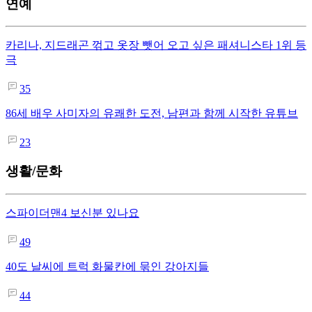
연예
카리나, 지드래곤 꺾고 옷장 뺏어 오고 싶은 패셔니스타 1위 등
극
35
86세 배우 사미자의 유쾌한 도전, 남편과 함께 시작한 유튜브
23
생활/문화
스파이더맨4 보신분 있나요
49
40도 날씨에 트럭 화물칸에 묶인 강아지들
44