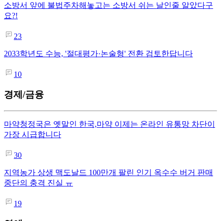
소방서 앞에 불법주차해놓고는 소방서 쉬는 날인줄 알았다구
요?!
23
2033학년도 수능, '절대평가·논술형' 전환 검토한답니다
10
경제/금융
마약청정국은 옛말인 한국,마약 이제는 온라인 유통망 차단이
가장 시급합니다
30
지역농가 상생 맥도날드 100만개 팔린 인기 옥수수 버거 판매
중단의 충격 진실 ㅠ
19