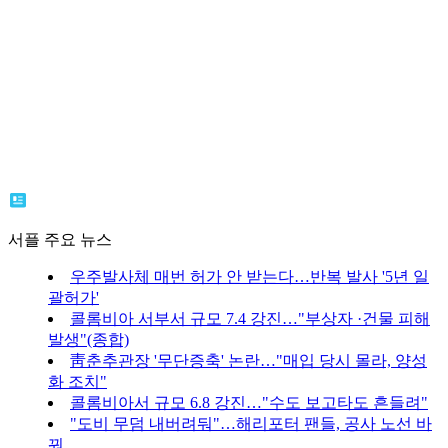
서플 주요 뉴스
우주발사체 매번 허가 안 받는다…반복 발사 '5년 일
괄허가'
콜롬비아 서부서 규모 7.4 강진…"부상자 ·건물 피해
발생"(종합)
靑춘추관장 '무단증축' 논란…"매입 당시 몰라, 양성
화 조치"
콜롬비아서 규모 6.8 강진…"수도 보고타도 흔들려"
"도비 무덤 내버려둬"…해리포터 팬들, 공사 노선 바
꿔