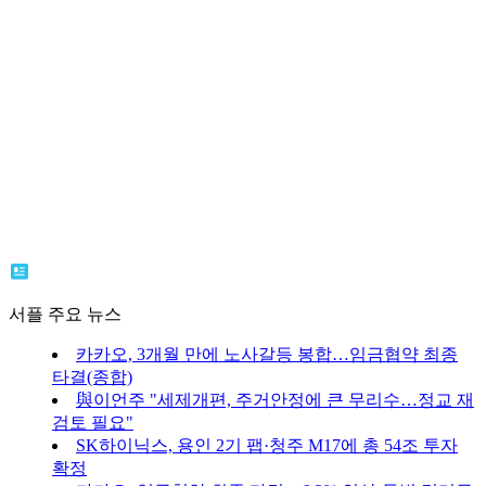
서플 주요 뉴스
카카오, 3개월 만에 노사갈등 봉합…임금협약 최종
타결(종합)
與이언주 "세제개편, 주거안정에 큰 무리수…정교 재
검토 필요"
SK하이닉스, 용인 2기 팹·청주 M17에 총 54조 투자
확정