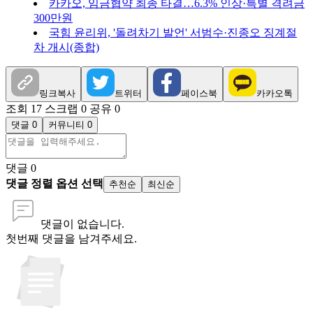
카카오, 임금협약 최종 타결…6.3% 인상·특별 격려금
300만원
국힘 윤리위, '돌려차기 발언' 서범수·진종오 징계절
차 개시(종합)
링크복사
트위터
페이스북
카카오톡
조회 17
스크랩 0
공유 0
댓글 0
커뮤니티 0
댓글
0
댓글 정렬 옵션 선택
추천순
최신순
댓글이 없습니다.
첫번째 댓글을 남겨주세요.