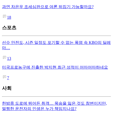
과연 차은우 조세심판으로 여론 뒤집기 가능할까요?
18
스포츠
선수 안전도, 시즌 일정도 포기할 수 없는 폭염 속 KBO의 딜레
마…
13
미국프로농구에 진출한 박지현 최근 성적이 어마어마하네요
7
사회
한밤중 도로에 뛰어든 취객… 목숨을 잃은 것도 참변이지만,
멀쩡한 운전자의 인생은 누가 책임지나요?