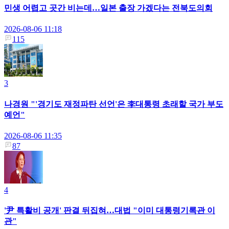
민생 어렵고 곳간 비는데…일본 출장 가겠다는 전북도의회
2026-08-06 11:18
115
3
나경원 "'경기도 재정파탄 선언'은 李대통령 초래할 국가 부도
예언"
2026-08-06 11:35
87
4
'尹 특활비 공개' 판결 뒤집혀…대법 "이미 대통령기록관 이
관"