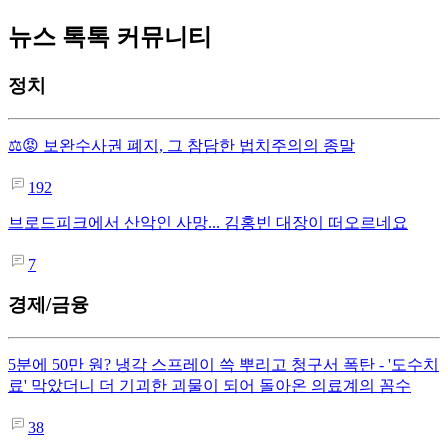
뉴스 톡톡 커뮤니티
정치
⚖️😡 보완수사권 폐지, 그 참담한 법치주의의 종말
192
브로드피크에서 산악인 사망... 김홍빈 대장이 떠오르네요
7
경제/금융
5분에 50만 원? 냉각 스프레이 쓱 뿌리고 청구서 폭탄 - '도수치
료' 막았더니 더 기괴한 괴물이 되어 돌아온 의료계의 꼼수
38