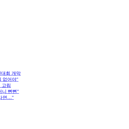
턴대회 개막
 없어야"
객 고립
더니 뻔뻔"
다면…"