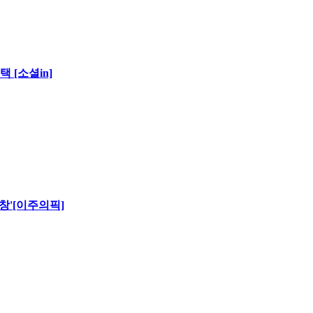
 [소셜in]
창'[이주의픽]