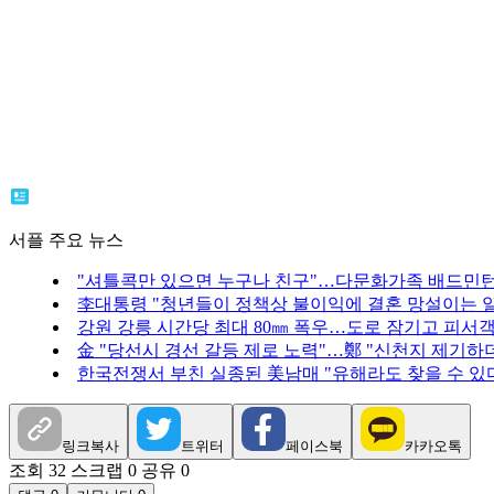
서플 주요 뉴스
"셔틀콕만 있으면 누구나 친구"…다문화가족 배드민
李대통령 "청년들이 정책상 불이익에 결혼 망설이는 일
강원 강릉 시간당 최대 80㎜ 폭우…도로 잠기고 피서
金 "당선시 경선 갈등 제로 노력"…鄭 "신천지 제기하
한국전쟁서 부친 실종된 美남매 "유해라도 찾을 수 있
링크복사
트위터
페이스북
카카오톡
조회 32
스크랩 0
공유 0