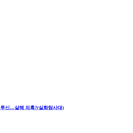
채 투신…살해 의혹?(실화탐사대)