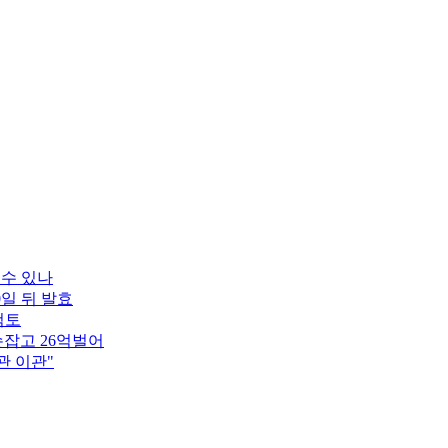
 수 있나
0일 뒤 발효
검토
잡고 26억벌어
관 이관"