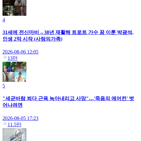
4
31세에 전신마비→38년 재활해 트로트 가수 꿈 이룬 박광석,
인생 2막 시작 (사랑의가족)
2026-08-06 12:05
13만
5
"세균바람 쐬다 근육 녹아내리고 사망"…'죽음의 에어컨' 벗
어나려면
2026-08-05 17:23
11.5만