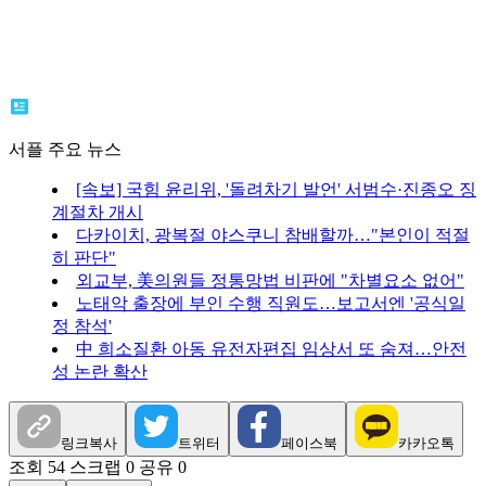
서플 주요 뉴스
[속보] 국힘 윤리위, '돌려차기 발언' 서범수·진종오 징
계절차 개시
다카이치, 광복절 야스쿠니 참배할까…"본인이 적절
히 판단"
외교부, 美의원들 정통망법 비판에 "차별요소 없어"
노태악 출장에 부인 수행 직원도…보고서엔 '공식일
정 참석'
中 희소질환 아동 유전자편집 임상서 또 숨져…안전
성 논란 확산
링크복사
트위터
페이스북
카카오톡
조회 54
스크랩 0
공유 0