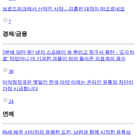
브로드피크에서 산악인 사망... 김홍빈 대장이 떠오르네요
7
경제/금융
5분에 50만 원? 냉각 스프레이 쓱 뿌리고 청구서 폭탄 - '도수치
료' 막았더니 더 기괴한 괴물이 되어 돌아온 의료계의 꼼수
38
마약청정국은 옛말인 한국,마약 이제는 온라인 유통망 차단이
가장 시급합니다
24
연예
86세 배우 사미자의 유쾌한 도전, 남편과 함께 시작한 유튜브