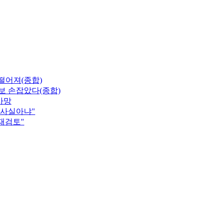
 떨어져(종합)
보 손잡았다(종합)
사망
"사실아냐"
 재검토"