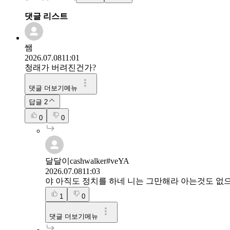
댓글 리스트
쌤
2026.07.08
11:01
청래가 버려진건가?
댓글 더보기메뉴
답글
2
0
0
달달이cashwalker#veYA
2026.07.08
11:03
야 아직도 정치를 하네 니는 그만해라 아는것도 없
1
0
댓글 더보기메뉴