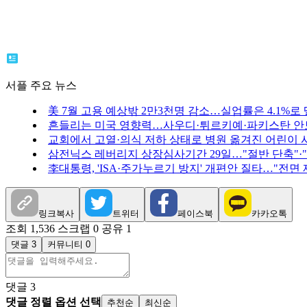
서플 주요 뉴스
美 7월 고용 예상밖 2만3천명 감소…실업률은 4.1%로
흔들리는 미국 영향력…사우디·튀르키예·파키스탄 안
교회에서 고열·의식 저하 상태로 병원 옮겨진 어린이 
삼전닉스 레버리지 상장심사기간 29일…"절반 단축"·
李대통령, 'ISA·주가누르기 방지' 개편안 질타…"전면
링크복사
트위터
페이스북
카카오톡
조회 1,536
스크랩 0
공유 1
댓글 3
커뮤니티 0
댓글
3
댓글 정렬 옵션 선택
추천순
최신순