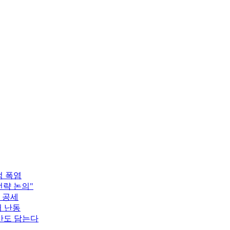
적 폭염
전략 논의"
 공세
서 난동
산도 담는다