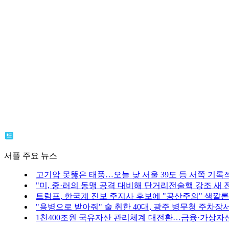
서플 주요 뉴스
고기압 못뚫은 태풍…오늘 낮 서울 39도 등 서쪽 기록
"미, 중·러의 동맹 공격 대비해 단거리전술핵 강조 새 
트럼프, 한국계 진보 주지사 후보에 "공산주의" 색깔론
"용병으로 받아줘" 술 취한 40대, 광주 병무청 주차장
1천400조원 국유자산 관리체계 대전환…금융·가상자