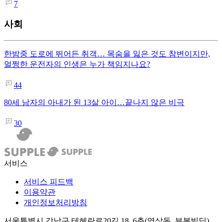
7
사회
한밤중 도로에 뛰어든 취객… 목숨을 잃은 것도 참변이지만,
멀쩡한 운전자의 인생은 누가 책임지나요?
44
80세 남자의 아내가 된 13살 아이…끝나지 않은 비극
30
서비스
서비스 피드백
이용약관
개인정보처리방침
서울특별시 강남구 테헤란로20길 18, 6층(역삼동, 부봉빌딩)