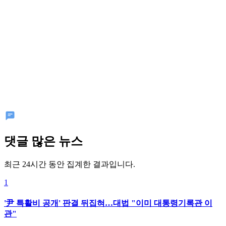
댓글 많은 뉴스
최근 24시간 동안 집계한 결과입니다.
1
'尹 특활비 공개' 판결 뒤집혀…대법 "이미 대통령기록관 이
관"