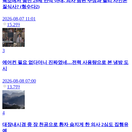
욕조에서 숨진 29세 만삭 아내, 의사 남편 주장과 달리 사인은
질식사? (형수다2)
2026-08-07 11:01
15.2만
3
에어컨 필요 없다더니 진짜였네…전력 사용량으로 본 냉방 도
시
2026-08-08 07:00
13.7만
4
대장내시경 중 장 천공으로 환자 숨지게 한 의사 2심도 집행유
예