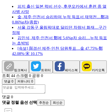
피지 출신 일본 럭비 선수, 후쿠오카에서 훈련 중 열
사병 사망
金, 제주·인천서 승리하며 누적 득표서 재역전…鄭과
0.86%p차(종합)
서울 강동구 올림픽대로 달리던 차량서 화재…구간
정체
김민석, 제주·인천서 鄭에 5.6%p차 승리…누적 득표
는 초박빙
[속보] 與경선 제주·인천 당원투표…金 47.75%·鄭
42.08%·宋 10.17%
링크복사
트위터
페이스북
카카오톡
조회 44
스크랩 0
공유 0
댓글 0
커뮤니티 0
댓글
0
댓글 정렬 옵션 선택
추천순
최신순