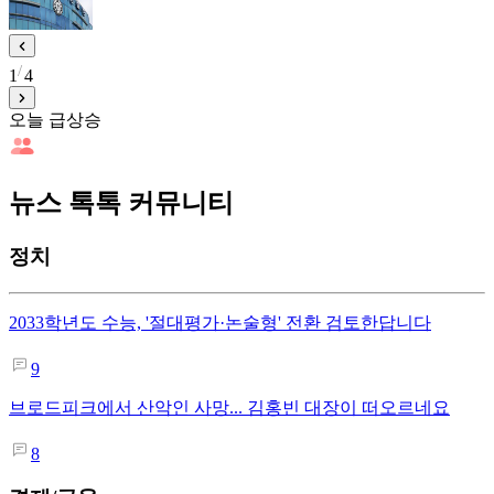
1
4
오늘 급상승
뉴스 톡톡 커뮤니티
정치
2033학년도 수능, '절대평가·논술형' 전환 검토한답니다
9
브로드피크에서 산악인 사망... 김홍빈 대장이 떠오르네요
8