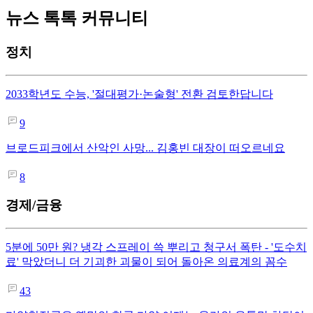
뉴스 톡톡 커뮤니티
정치
2033학년도 수능, '절대평가·논술형' 전환 검토한답니다
9
브로드피크에서 산악인 사망... 김홍빈 대장이 떠오르네요
8
경제/금융
5분에 50만 원? 냉각 스프레이 쓱 뿌리고 청구서 폭탄 - '도수치
료' 막았더니 더 기괴한 괴물이 되어 돌아온 의료계의 꼼수
43