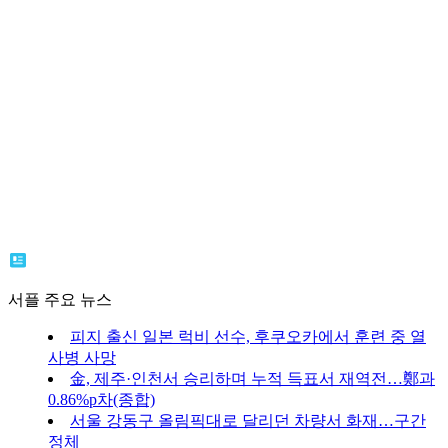
서플 주요 뉴스
피지 출신 일본 럭비 선수, 후쿠오카에서 훈련 중 열
사병 사망
金, 제주·인천서 승리하며 누적 득표서 재역전…鄭과
0.86%p차(종합)
서울 강동구 올림픽대로 달리던 차량서 화재…구간
정체