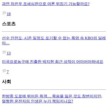
과연 차은우 조세심판으로 여론 뒤집기 가능할까요?
18
스포츠
선수 안전도, 시즌 일정도 포기할 수 없는 폭염 속 KBO의 딜레
마…
13
미국프로농구에 진출한 박지현 최근 성적이 어마어마하네요
7
사회
한밤중 도로에 뛰어든 취객… 목숨을 잃은 것도 참변이지만,
멀쩡한 운전자의 인생은 누가 책임지나요?