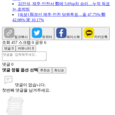
김민석, 제주·인천서 鄭에 5.6%p차 승리…누적 득표
는 초박빙
[속보] 與경선 제주·인천 당원투표…金 47.75%·鄭
42.08%·宋 10.17%
링크복사
트위터
페이스북
카카오톡
조회 457
스크랩 0
공유 6
댓글 0
커뮤니티 0
댓글
0
댓글 정렬 옵션 선택
추천순
최신순
댓글이 없습니다.
첫번째 댓글을 남겨주세요.