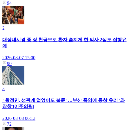
94
2
대장내시경 중 장 천공으로 환자 숨지게 한 의사 2심도 집행유
예
2026-08-07 15:00
90
3
"황정민, 성관계 없었어도 불륜"…부산 폭염에 통창 유리 '와
장창'[이주의픽]
2026-08-08 06:13
72