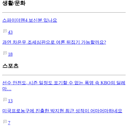
생활/문화
스파이더맨4 보신분 있나요
43
과연 차은우 조세심판으로 여론 뒤집기 가능할까요?
18
스포츠
선수 안전도, 시즌 일정도 포기할 수 없는 폭염 속 KBO의 딜레
마…
13
미국프로농구에 진출한 박지현 최근 성적이 어마어마하네요
7