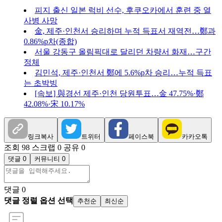
피지 출신 일본 럭비 선수, 후쿠오카에서 훈련 중 열
사병 사망
金, 제주·인천서 승리하며 누적 득표서 재역전…鄭과
0.86%p차(종합)
서울 강동구 올림픽대로 달리던 차량서 화재…구간
정체
김민석, 제주·인천서 鄭에 5.6%p차 승리…누적 득표
는 초박빙
[속보] 與경선 제주·인천 당원투표…金 47.75%·鄭
42.08%·宋 10.17%
링크복사
트위터
페이스북
카카오톡
조회 98
스크랩 0
공유 0
댓글 0
커뮤니티 0
댓글
0
댓글 정렬 옵션 선택
추천순
최신순