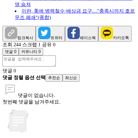
명 숨져
이란, 美에 병력철수·배상금 요구…"충족시까지 호르
무즈 폐쇄"(종합)
링크복사
트위터
페이스북
카카오톡
조회 244
스크랩 1
공유 0
댓글 0
커뮤니티 0
댓글
0
댓글 정렬 옵션 선택
추천순
최신순
댓글이 없습니다.
첫번째 댓글을 남겨주세요.