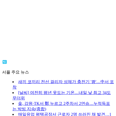
서플 주요 뉴스
새끼 코끼리 전선 걸리자 성체가 충전기 '쾅'…中서 포
착
[날씨] 여전히 평년 웃도는 기온…내일 낮 최고 34도
무더위
金, 강원·TK서 鄭 누르고 2주차서 2연승…누적득표
는 박빙 지속(종합)
매일유업 평택공장서 근로자 2명 쓰러진 채 발견…1