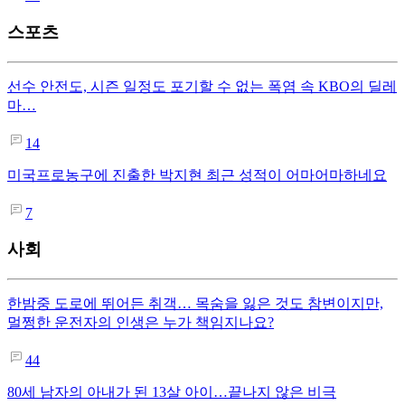
스포츠
선수 안전도, 시즌 일정도 포기할 수 없는 폭염 속 KBO의 딜레
마…
14
미국프로농구에 진출한 박지현 최근 성적이 어마어마하네요
7
사회
한밤중 도로에 뛰어든 취객… 목숨을 잃은 것도 참변이지만,
멀쩡한 운전자의 인생은 누가 책임지나요?
44
80세 남자의 아내가 된 13살 아이…끝나지 않은 비극