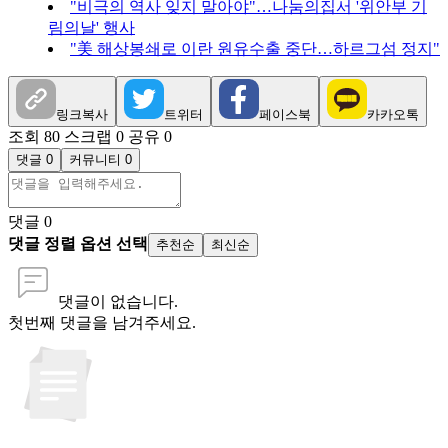
"비극의 역사 잊지 말아야"…나눔의집서 '위안부 기
림의날' 행사
"美 해상봉쇄로 이란 원유수출 중단…하르그섬 정지"
링크복사
트위터
페이스북
카카오톡
조회 80
스크랩 0
공유 0
댓글 0
커뮤니티 0
댓글
0
댓글 정렬 옵션 선택
추천순
최신순
댓글이 없습니다.
첫번째 댓글을 남겨주세요.