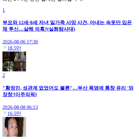
1
부모와 12세·8세 자녀 일가족 사망 사건, 아내는 속옷만 입은
채 투신…살해 의혹?(실화탐사대)
2026-08-06 17:30
18.5만
2
"황정민, 성관계 없었어도 불륜"…부산 폭염에 통창 유리 '와
장창'[이주의픽]
2026-08-08 06:13
16.5만