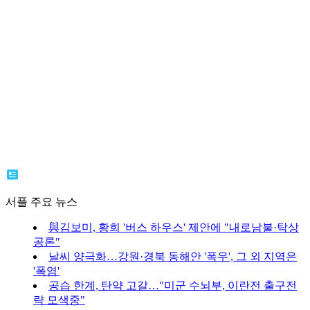
서플 주요 뉴스
與김보미, 황희 '버스 하우스' 제안에 "내로남불·탁상
공론"
날씨 양극화…강원·경북 동해안 '폭우', 그 외 지역은
'폭염'
공습 한계, 탄약 고갈…"미군 수뇌부, 이란전 출구전
략 모색중"