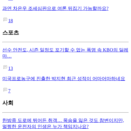
과연 차은우 조세심판으로 여론 뒤집기 가능할까요?
18
스포츠
선수 안전도, 시즌 일정도 포기할 수 없는 폭염 속 KBO의 딜레
마…
13
미국프로농구에 진출한 박지현 최근 성적이 어마어마하네요
7
사회
한밤중 도로에 뛰어든 취객… 목숨을 잃은 것도 참변이지만,
멀쩡한 운전자의 인생은 누가 책임지나요?