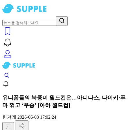
유니폼들의 북중미 월드컵은…아디다스, 나이키·푸
마 꺾고 ‘우승’ [아하 월드컵]
한겨레
2026-06-03 17:02:24