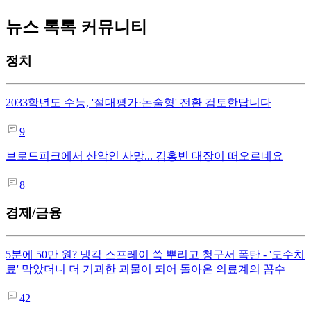
뉴스 톡톡 커뮤니티
정치
2033학년도 수능, '절대평가·논술형' 전환 검토한답니다
9
브로드피크에서 산악인 사망... 김홍빈 대장이 떠오르네요
8
경제/금융
5분에 50만 원? 냉각 스프레이 쓱 뿌리고 청구서 폭탄 - '도수치
료' 막았더니 더 기괴한 괴물이 되어 돌아온 의료계의 꼼수
42