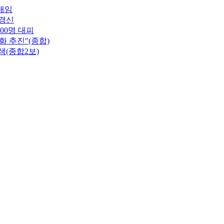
해임
 경신
00명 대피
 추진"(종합)
색(종합2보)