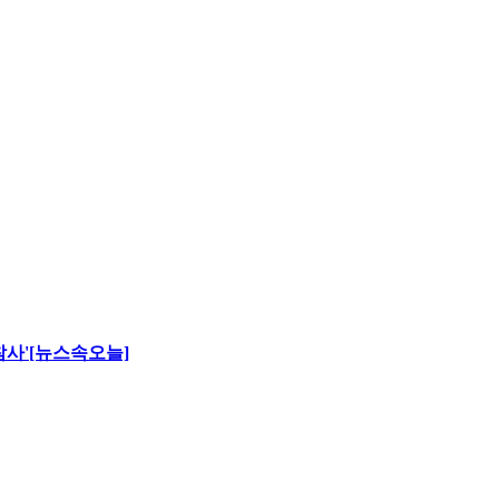
 참사'[뉴스속오늘]