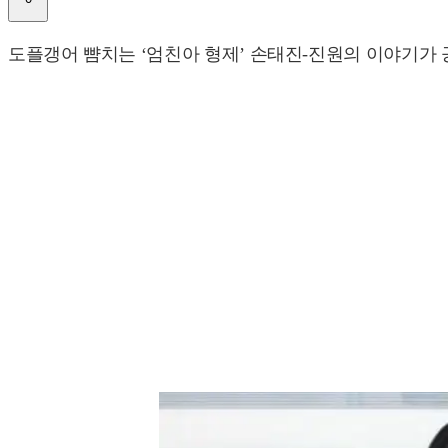
도플갱어 뺨치는 ‘엄친아 형제’ 손태진-진원의 이야기가 