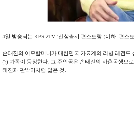
4일 방송되는 KBS 2TV ‘신상출시 편스토랑’(이하’ 편
손태진의 이모할머니가 대한민국 가요계의 리빙 레전드 심
(?) 가족이 등장한다. 그 주인공은 손태진의 사촌동생
태진과 판박이처럼 닮은 것.