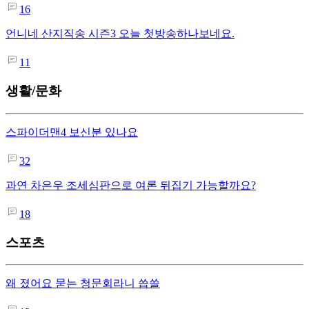
16
언니네 산지직송 시즌3 오늘 첫방송하나보네요.
11
생활/문화
스파이더맨4 보신분 있나요
32
과연 차은우 조세심판으로 여론 뒤집기 가능할까요?
18
스포츠
왜 졌어요 묻는 청문회라니 씁쓸