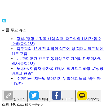
서플 주요 뉴스
경찰, '홍명보 감독 선임 의혹' 축구협회 11시간 압수
수색(종합2보)
축구협회, 15년 전 외국인 심판에 성 접대…월드컵 예
선도 포함
北, 한미훈련 앞두고 동해상으로 단거리 탄도미사일
발사(종합2보)
노동硏, 취업자 증가폭 전망치 절반으로 하향…"성장
반도체 편중"
주한미군 "지난달 오산기지 누출신고 물질, 백린 아
니었다"
링크복사
트위터
페이스북
카카오톡
조회 146
스크랩 0
공유 0