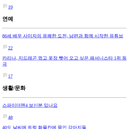
19
연예
86세 배우 사미자의 유쾌한 도전, 남편과 함께 시작한 유튜브
22
카리나, 지드래곤 꺾고 옷장 뺏어 오고 싶은 패셔니스타 1위 등
극
17
생활/문화
스파이더맨4 보신분 있나요
48
40도 날씨에 트럭 화물칸에 묶인 강아지들