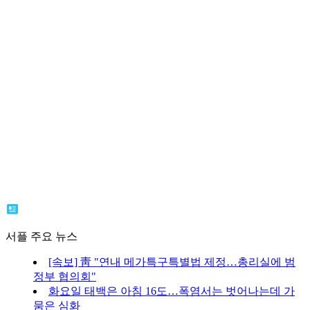
서플 주요 뉴스
[속보] 靑 "연내 메가특구특별법 제정…총리실에 범
정부 협의회"
화요일 태백은 아침 16도…폭염서는 벗어나는데 가
뭄은 심화