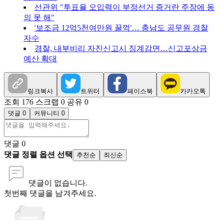
선관위 "투표율 오입력이 부정선거 증거란 주장에 동
의 못 해"
'보조금 12억5천여만원 꿀꺽'… 충남도 공무원 경찰
자수
경찰, 내부비리 자진신고시 징계감면…신고포상금
예산 확대
링크복사
트위터
페이스북
카카오톡
조회 176
스크랩 0
공유 0
댓글 0
커뮤니티 0
댓글
0
댓글 정렬 옵션 선택
추천순
최신순
댓글이 없습니다.
첫번째 댓글을 남겨주세요.