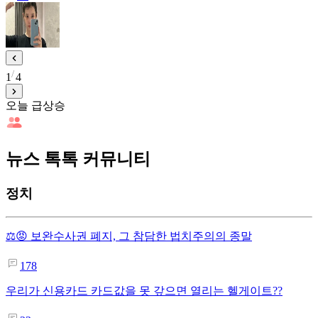
1
4
오늘 급상승
뉴스 톡톡 커뮤니티
정치
⚖️😡 보완수사권 폐지, 그 참담한 법치주의의 종말
178
우리가 신용카드 카드값을 못 갚으면 열리는 헬게이트??