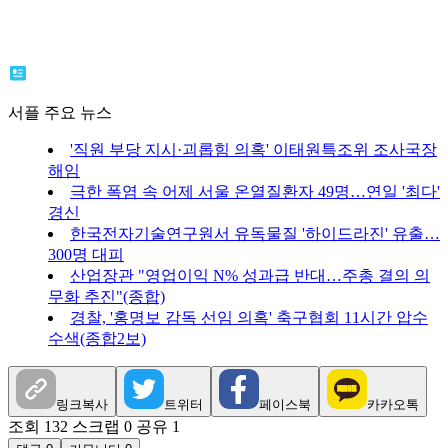
서플 주요 뉴스
'직원 부당 지시·괴롭힘 의혹' 이태원특조위 조사국장
해임
극한 폭염 속 어제 서울 온열질환자 49명…연일 '최다'
경신
한국전자기술연구원서 유독물질 '하이드라진' 유출…
300명 대피
산업장관 "영업이익 N% 성과급 반대…주총 결의 의
무화 추진"(종합)
경찰, '홍명보 감독 선임 의혹' 축구협회 11시간 압수
수색(종합2보)
링크복사
트위터
페이스북
카카오톡
조회 132
스크랩 0
공유 1