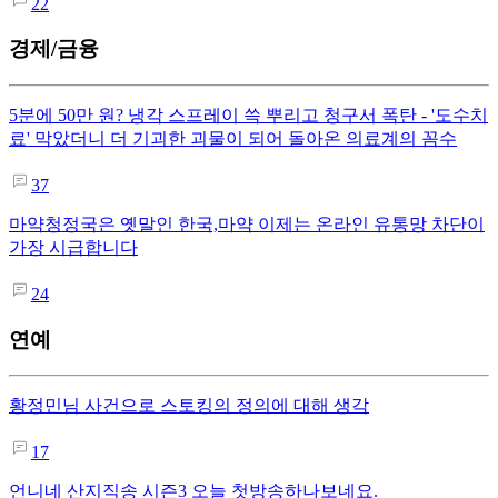
22
경제/금융
5분에 50만 원? 냉각 스프레이 쓱 뿌리고 청구서 폭탄 - '도수치
료' 막았더니 더 기괴한 괴물이 되어 돌아온 의료계의 꼼수
37
마약청정국은 옛말인 한국,마약 이제는 온라인 유통망 차단이
가장 시급합니다
24
연예
황정민님 사건으로 스토킹의 정의에 대해 생각
17
언니네 산지직송 시즌3 오늘 첫방송하나보네요.