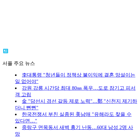
서플 주요 뉴스
李대통령 "청년들이 정책상 불이익에 결혼 망설이는
일 없어야"
강원 강릉 시간당 최대 80㎜ 폭우…도로 잠기고 피서
객 고립
金 "당선시 경선 갈등 제로 노력"…鄭 "신천지 제기하
더니 뻔뻔"
한국전쟁서 부친 실종된 美남매 "유해라도 찾을 수
있다면…"
중랑구 면목동서 새벽 흉기 난동…60대 남성 2명 사
망