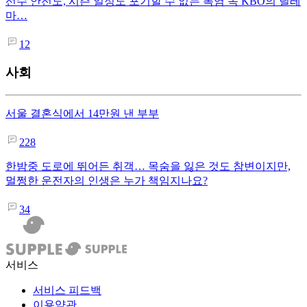
선수 안전도, 시즌 일정도 포기할 수 없는 폭염 속 KBO의 딜레
마…
12
사회
서울 결혼식에서 14만원 낸 부부
228
한밤중 도로에 뛰어든 취객… 목숨을 잃은 것도 참변이지만,
멀쩡한 운전자의 인생은 누가 책임지나요?
34
서비스
서비스 피드백
이용약관