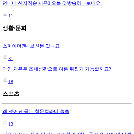
언니네 산지직송 시즌3 오늘 첫방송하나보네요.
11
생활/문화
스파이더맨4 보신분 있나요
31
과연 차은우 조세심판으로 여론 뒤집기 가능할까요?
18
스포츠
왜 졌어요 묻는 청문회라니 씁쓸
13