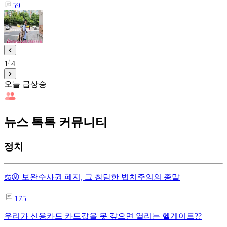
59
1
4
오늘 급상승
뉴스 톡톡 커뮤니티
정치
⚖️😡 보완수사권 폐지, 그 참담한 법치주의의 종말
175
우리가 신용카드 카드값을 못 갚으면 열리는 헬게이트??