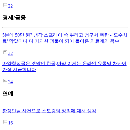
22
경제/금융
5분에 50만 원? 냉각 스프레이 쓱 뿌리고 청구서 폭탄 - '도수치
료' 막았더니 더 기괴한 괴물이 되어 돌아온 의료계의 꼼수
32
마약청정국은 옛말인 한국,마약 이제는 온라인 유통망 차단이
가장 시급합니다
24
연예
황정민님 사건으로 스토킹의 정의에 대해 생각
16