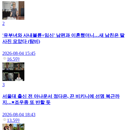
2
'유부녀와 사내불륜+임신' 남편과 이혼했더니…새 남친은 딸
사진 모았다 (탐비)
2026-08-04 15:45
16.5만
3
서울대 출신 전 아나운서 정다은, 끈 비키니에 선명 복근까
지…♥조우종 또 반할 듯
2026-08-04 18:43
13.5만