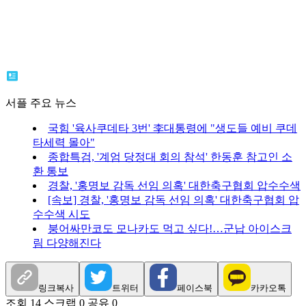
서플 주요 뉴스
국힘 '육사쿠데타 3번' 李대통령에 "생도들 예비 쿠데
타세력 몰아"
종합특검, '계엄 당정대 회의 참석' 한동훈 참고인 소
환 통보
경찰, '홍명보 감독 선임 의혹' 대한축구협회 압수수색
[속보] 경찰, '홍명보 감독 선임 의혹' 대한축구협회 압
수수색 시도
붕어싸만코도 모나카도 먹고 싶다!…군납 아이스크
림 다양해진다
링크복사
트위터
페이스북
카카오톡
조회 14
스크랩 0
공유 0