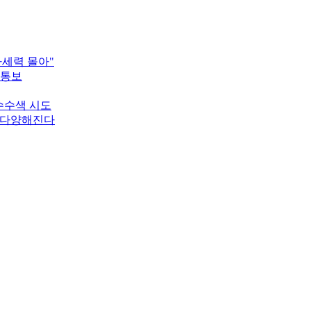
타세력 몰아"
 통보
압수수색 시도
 다양해진다