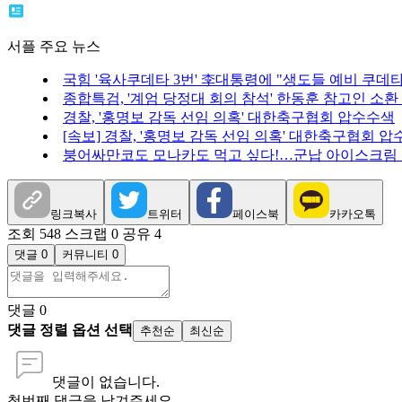
서플 주요 뉴스
국힘 '육사쿠데타 3번' 李대통령에 "생도들 예비 쿠데
종합특검, '계엄 당정대 회의 참석' 한동훈 참고인 소환
경찰, '홍명보 감독 선임 의혹' 대한축구협회 압수수색
[속보] 경찰, '홍명보 감독 선임 의혹' 대한축구협회 
붕어싸만코도 모나카도 먹고 싶다!…군납 아이스크림
링크복사
트위터
페이스북
카카오톡
조회 548
스크랩 0
공유 4
댓글 0
커뮤니티 0
댓글
0
댓글 정렬 옵션 선택
추천순
최신순
댓글이 없습니다.
첫번째 댓글을 남겨주세요.