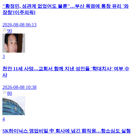
"황정민, 성관계 없었어도 불륜"…부산 폭염에 통창 유리 '와
장창'[이주의픽]
2026-08-08 06:13
90
3
천안 11세 사망…교회서 함께 지낸 성인들 '학대치사' 여부 수
사
2026-08-08 10:38
80
4
SK하이닉스 영업비밀 中 회사에 넘긴 前직원…항소심도 실형