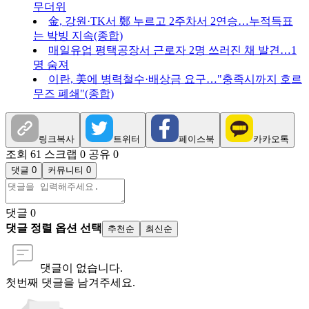
무더위
金, 강원·TK서 鄭 누르고 2주차서 2연승…누적득표
는 박빙 지속(종합)
매일유업 평택공장서 근로자 2명 쓰러진 채 발견…1
명 숨져
이란, 美에 병력철수·배상금 요구…"충족시까지 호르
무즈 폐쇄"(종합)
링크복사
트위터
페이스북
카카오톡
조회 61
스크랩 0
공유 0
댓글 0
커뮤니티 0
댓글
0
댓글 정렬 옵션 선택
추천순
최신순
댓글이 없습니다.
첫번째 댓글을 남겨주세요.