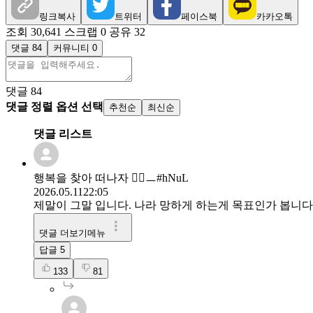
링크복사
트위터
페이스북
카카오톡
조회 30,641
스크랩 0
공유 32
댓글 84
커뮤니티 0
댓글
84
댓글 정렬 옵션 선택
추천순
최신순
댓글 리스트
행복을 찾아 떠나자 🤹‍♀️ㅡ#hNuL
2026.05.11
22:05
제말이 그말 입니다. 나라 망하게 하는게 목표인가 봅니다
댓글 더보기메뉴
답글
5
133
81