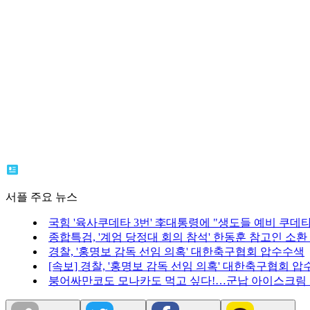
서플 주요 뉴스
국힘 '육사쿠데타 3번' 李대통령에 "생도들 예비 쿠데
종합특검, '계엄 당정대 회의 참석' 한동훈 참고인 소환
경찰, '홍명보 감독 선임 의혹' 대한축구협회 압수수색
[속보] 경찰, '홍명보 감독 선임 의혹' 대한축구협회 
붕어싸만코도 모나카도 먹고 싶다!…군납 아이스크림