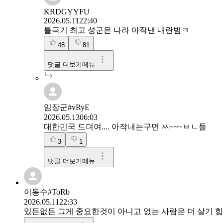
KRDGYYFU
2026.05.11
22:40
틀극기 최고 성군은 나라 아작낸 내란범ㅋ
48
81
댓글 더보기메뉴
임장군#vRyE
2026.05.13
06:03
대한민국 드뎌여.... 아작내는구먼 ㅆ~~~ㅂㄴ들
3
1
댓글 더보기메뉴
이동수#ToRb
2026.05.11
22:33
있든없든 그게 중요한것이 아니고 없는 사람은 더 살기 