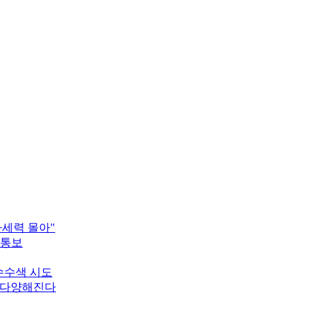
타세력 몰아"
 통보
압수수색 시도
 다양해진다