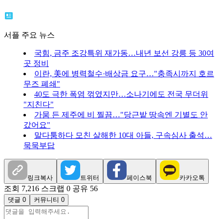
서플 주요 뉴스
국힘, 금주 조강특위 재가동…내년 보선 강릉 등 30여
곳 정비
이란, 美에 병력철수·배상금 요구…"충족시까지 호르
무즈 폐쇄"
40도 극한 폭염 꺾였지만…소나기에도 전국 무더위
"지친다"
가뭄 든 제주에 비 찔끔…"당근밭 땅속엔 기별도 안
갔어요"
말다툼하다 모친 살해한 10대 아들, 구속심사 출석…
묵묵부답
링크복사
트위터
페이스북
카카오톡
조회 7,216
스크랩 0
공유 56
댓글 0
커뮤니티 0