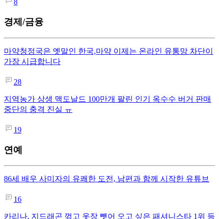
8
경제/금융
마약청정국은 옛말인 한국,마약 이제는 온라인 유통망 차단이
가장 시급합니다
28
지역농가 상생 맥도날드 100만개 팔린 인기 옥수수 버거 판매
중단의 충격 진실 ㅠ
19
연예
86세 배우 사미자의 유쾌한 도전, 남편과 함께 시작한 유튜브
16
카리나, 지드래곤 꺾고 옷장 뺏어 오고 싶은 패셔니스타 1위 등