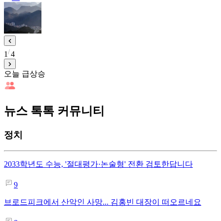
1
4
오늘 급상승
뉴스 톡톡 커뮤니티
정치
2033학년도 수능, '절대평가·논술형' 전환 검토한답니다
9
브로드피크에서 산악인 사망... 김홍빈 대장이 떠오르네요