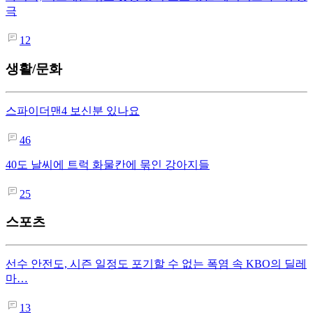
극
12
생활/문화
스파이더맨4 보신분 있나요
46
40도 날씨에 트럭 화물칸에 묶인 강아지들
25
스포츠
선수 안전도, 시즌 일정도 포기할 수 없는 폭염 속 KBO의 딜레
마…
13