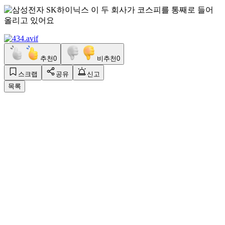
추천
0
비추천
0
스크랩
공유
신고
목록