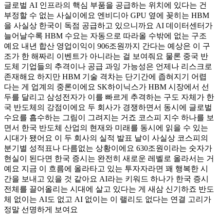
글로벌 AI 인프라의 핵심 부품을 공급하는 위치에 있다는 건
부정할 수 없는 사실이에요 엔비디아 GPU 옆에 꽂히는 HBM
을 사실상 한국이 독점 공급하고 있으니까요 AI 데이터센터가
늘어날수록 HBM 수요는 자동으로 따라올 수밖에 없는 구조
예요 내년 합산 영업이익이 906조원까지 간다는 예상은 이 구
조가 한 해짜리 이벤트가 아니라는 걸 보여줘요 물론 중국 반
도체 기업들의 추격이나 공급 과잉 가능성은 언제나 리스크로
존재해요 하지만 HBM 기술 격차는 단기간에 좁혀지기 어렵
다는 게 업계의 중론이에요 SK하이닉스가 HBM 시장에서 선
두를 달리고 삼성전자가 이를 빠르게 추격하는 구도 자체가 한
국 반도체의 강점이에요 두 회사가 경쟁하면서 동시에 글로벌
수요를 흡수하는 그림이 그려지는 거죠 코스피 지수 하나를 보
면서 한국 반도체 산업의 현재와 미래를 동시에 읽을 수 있는
시대가 됐어요 이 두 회사의 실적 발표 날이 사실상 코스피의
분기별 성적표나 다름없는 상황이에요 630조원이라는 숫자가
현실이 된다면 한국 증시는 완전히 새로운 레벨로 올라서는 거
예요 지금 이 흐름에 올라타고 있는 투자자라면 꽤 행복한 시
간을 보내고 있을 것 같아요 AI라는 키워드 하나가 한국 증시
전체를 끌어올리는 시대에 살고 있다는 게 새삼 신기하죠 반도
체 없이는 AI도 없고 AI 없이는 이 랠리도 없다는 연결 고리가
정말 선명하게 보여요