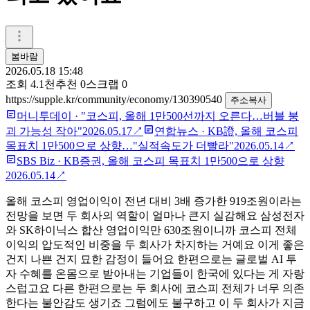
봄바람
2026.05.18 15:48
조회
4.1천
추천
0
스크랩
0
https://supple.kr/community/economy/130390540
주소복사
머니투데이
·
"코스피, 올해 1만500선까지 오른다…버블 붕
괴 가능성 작아"
2026.05.17
↗
연합뉴스
·
KB證, 올해 코스피
목표치 1만500으로 상향…"실적속도가 더빨라"
2026.05.14
↗
SBS Biz
·
KB증권, 올해 코스피 목표치 1만500으로 상향
2026.05.14
↗
올해 코스피 영업이익이 전년 대비 3배 증가한 919조원이라는
전망을 보면 두 회사의 역할이 얼마나 큰지 실감해요 삼성전자
와 SK하이닉스 합산 영업이익만 630조원이니까 코스피 전체
이익의 압도적인 비중을 두 회사가 차지하는 거예요 이게 좋은
건지 나쁜 건지 묘한 감정이 들어요 한편으로는 글로벌 AI 투
자 수혜를 온몸으로 받아내는 기업들이 한국에 있다는 게 자랑
스럽고요 다른 한편으로는 두 회사에 코스피 전체가 너무 의존
한다는 불안감도 생기죠 그럼에도 불구하고 이 두 회사가 지금