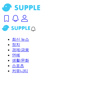
최신 뉴스
정치
경제/금융
연예
생활/문화
스포츠
커뮤니티