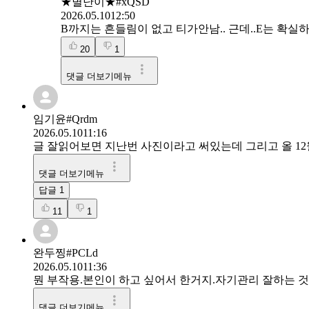
★별난이★#xQSD
2026.05.10
12:50
B까지는 흔들림이 없고 티가안남.. 근데..E는 확실하
20
1
댓글 더보기메뉴
임기윤#Qrdm
2026.05.10
11:16
글 잘읽어보면 지난번 사진이라고 써있는데 그리고 올 1
댓글 더보기메뉴
답글
1
11
1
완두찡#PCLd
2026.05.10
11:36
뭔 부작용.본인이 하고 싶어서 한거지.자기관리 잘하는 
댓글 더보기메뉴