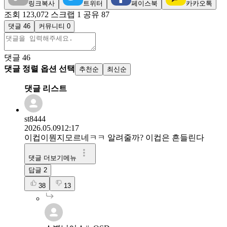
링크복사
트위터
페이스북
카카오톡
조회 123,072
스크랩 1
공유 87
댓글 46
커뮤니티 0
댓글
46
댓글 정렬 옵션 선택
추천순
최신순
댓글 리스트
st8444
2026.05.09
12:17
이컵이뭔지모르네ㅋㅋ 알려줄까? 이컵은 흔들린다
댓글 더보기메뉴
답글
2
38
13