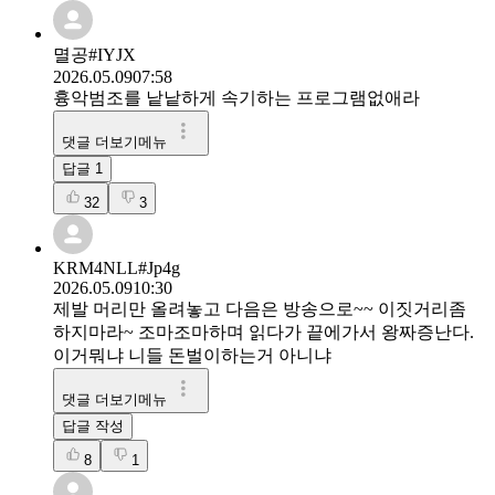
멸공#IYJX
2026.05.09
07:58
흉악범조를 낱낱하게 속기하는 프로그램없애라
댓글 더보기메뉴
답글
1
32
3
KRM4NLL#Jp4g
2026.05.09
10:30
제발 머리만 올려놓고 다음은 방송으로~~ 이짓거리좀
하지마라~ 조마조마하며 읽다가 끝에가서 왕짜증난다.
이거뭐냐 니들 돈벌이하는거 아니냐
댓글 더보기메뉴
답글 작성
8
1