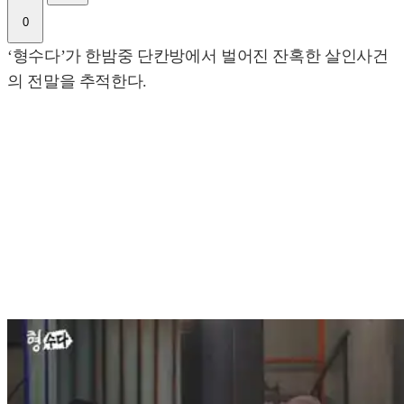
0
‘형수다’가 한밤중 단칸방에서 벌어진 잔혹한 살인사건
의 전말을 추적한다.