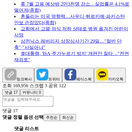
美 7월 고용 예상밖 2만3천명 감소…실업률은 4.1%로
떨어져(종합)
흔들리는 미국 영향력…사우디·튀르키예·파키스탄
안보 손잡았다(종합)
교회에서 고열·의식 저하 상태로 병원 옮겨진 어린이
사망
삼전닉스 레버리지 상장심사기간 29일…"절반 단
축"·"사실아냐"
李대통령, 'ISA·주가누르기 방지' 개편안 질타…"전면
재검토"
링크복사
트위터
페이스북
카카오톡
조회 169,956
스크랩 3
공유 122
댓글 17
커뮤니티 0
댓글
17
댓글 정렬 옵션 선택
추천순
최신순
댓글 리스트