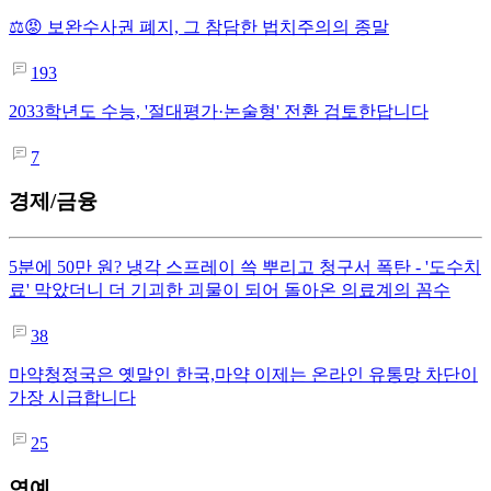
⚖️😡 보완수사권 폐지, 그 참담한 법치주의의 종말
193
2033학년도 수능, '절대평가·논술형' 전환 검토한답니다
7
경제/금융
5분에 50만 원? 냉각 스프레이 쓱 뿌리고 청구서 폭탄 - '도수치
료' 막았더니 더 기괴한 괴물이 되어 돌아온 의료계의 꼼수
38
마약청정국은 옛말인 한국,마약 이제는 온라인 유통망 차단이
가장 시급합니다
25
연예