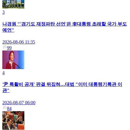
3
나경원 "'경기도 재정파탄 선언'은 李대통령 초래할 국가 부도
예언"
2026-08-06 11:35
99
4
'尹 특활비 공개' 판결 뒤집혀…대법 "이미 대통령기록관 이
관"
2026-08-07 06:00
84