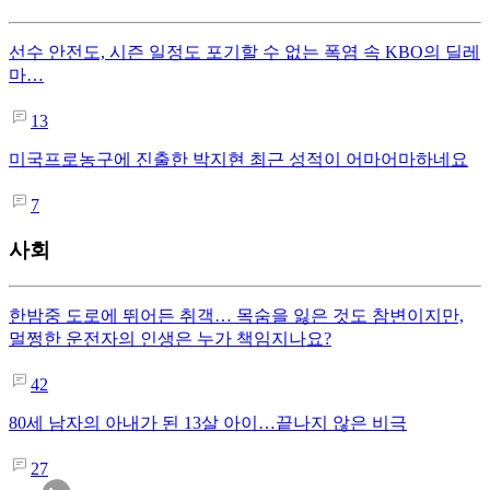
선수 안전도, 시즌 일정도 포기할 수 없는 폭염 속 KBO의 딜레
마…
13
미국프로농구에 진출한 박지현 최근 성적이 어마어마하네요
7
사회
한밤중 도로에 뛰어든 취객… 목숨을 잃은 것도 참변이지만,
멀쩡한 운전자의 인생은 누가 책임지나요?
42
80세 남자의 아내가 된 13살 아이…끝나지 않은 비극
27