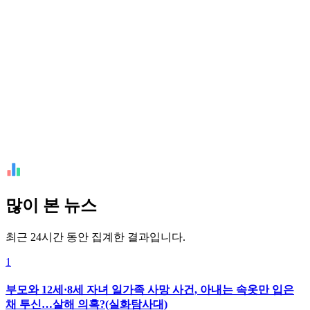
많이 본 뉴스
최근 24시간 동안 집계한 결과입니다.
1
부모와 12세·8세 자녀 일가족 사망 사건, 아내는 속옷만 입은
채 투신…살해 의혹?(실화탐사대)