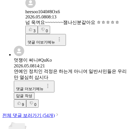
heesoo1040#8Ox6
2026.05.08
08:13
넘 욱껴요~~~~~~~잼나신분같아요 ㅎㅎㅎㅎㅎ
3
0
댓글 더보기메뉴
멋쟁이 써니#QuKo
2026.05.08
14:21
연예인 정치인 걱정은 하는게 아니여 일반서민들은 우리
만 열심히 삽시다
댓글 더보기메뉴
답글 작성
9
0
전체 댓글 보러가기 (
54
개)