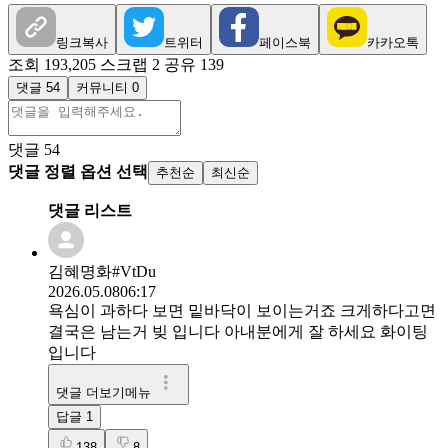
링크복사
트위터
페이스북
카카오톡
조회 193,205
스크랩 2
공유 139
댓글 54
커뮤니티 0
댓글
54
댓글 정렬 옵션 선택
추천순
최신순
댓글 리스트
김혜명화#VtDu
2026.05.08
06:17
욕심이 과하다 보면 밑바닥이 보이는거죠 크게하다고면
결국은 남는거 빚 입니다 아내분에게 잘 하세요 화이팅
입니다
댓글 더보기메뉴
답글
1
138
8