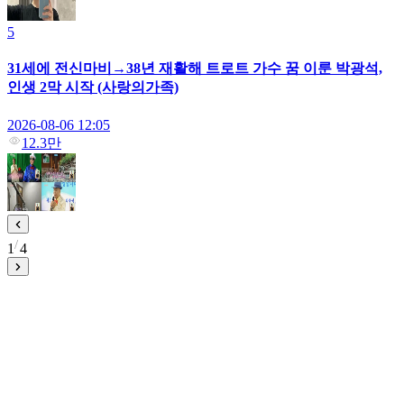
5
31세에 전신마비→38년 재활해 트로트 가수 꿈 이룬 박광석,
인생 2막 시작 (사랑의가족)
2026-08-06 12:05
12.3만
1
4