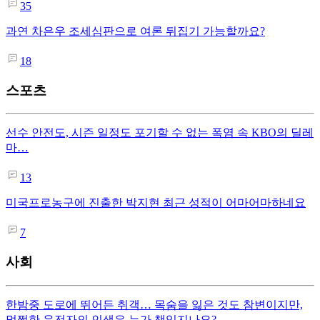
35
과연 차은우 조세심판으로 여론 뒤집기 가능할까요?
18
스포츠
선수 안전도, 시즌 일정도 포기할 수 없는 폭염 속 KBO의 딜레
마…
13
미국프로농구에 진출한 박지현 최근 성적이 어마어마하네요
7
사회
한밤중 도로에 뛰어든 취객… 목숨을 잃은 것도 참변이지만,
멀쩡한 운전자의 인생은 누가 책임지나요?