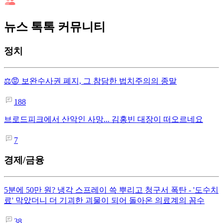
뉴스 톡톡 커뮤니티
정치
⚖️😡 보완수사권 폐지, 그 참담한 법치주의의 종말
188
브로드피크에서 산악인 사망... 김홍빈 대장이 떠오르네요
7
경제/금융
5분에 50만 원? 냉각 스프레이 쓱 뿌리고 청구서 폭탄 - '도수치
료' 막았더니 더 기괴한 괴물이 되어 돌아온 의료계의 꼼수
38