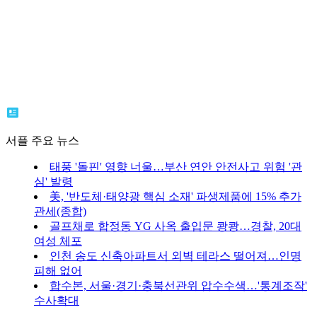
서플 주요 뉴스
태풍 '돌핀' 영향 너울…부산 연안 안전사고 위험 '관
심' 발령
美, '반도체·태양광 핵심 소재' 파생제품에 15% 추가
관세(종합)
골프채로 합정동 YG 사옥 출입문 쾅쾅…경찰, 20대
여성 체포
인천 송도 신축아파트서 외벽 테라스 떨어져…인명
피해 없어
합수본, 서울·경기·충북선관위 압수수색…'통계조작'
수사확대