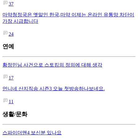
37
마약청정국은 옛말인 한국,마약 이제는 온라인 유통망 차단이
가장 시급합니다
24
연예
황정민님 사건으로 스토킹의 정의에 대해 생각
17
언니네 산지직송 시즌3 오늘 첫방송하나보네요.
11
생활/문화
스파이더맨4 보신분 있나요