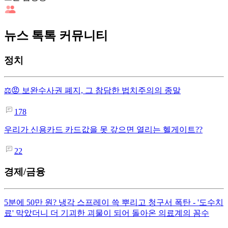
뉴스 톡톡 커뮤니티
정치
⚖️😡 보완수사권 폐지, 그 참담한 법치주의의 종말
178
우리가 신용카드 카드값을 못 갚으면 열리는 헬게이트??
22
경제/금융
5분에 50만 원? 냉각 스프레이 쓱 뿌리고 청구서 폭탄 - '도수치
료' 막았더니 더 기괴한 괴물이 되어 돌아온 의료계의 꼼수