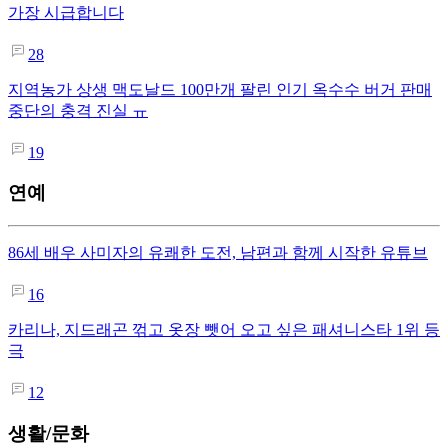
가장 시급합니다
28
지역농가 상생 맥도날드 100만개 팔린 인기 옥수수 버거 판매
중단의 충격 진실 ㅠ
19
연예
86세 배우 사미자의 유쾌한 도전, 남편과 함께 시작한 유튜브
16
카리나, 지드래곤 꺾고 옷장 뺏어 오고 싶은 패셔니스타 1위 등
극
12
생활/문화