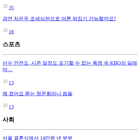
35
과연 차은우 조세심판으로 여론 뒤집기 가능할까요?
18
스포츠
선수 안전도, 시즌 일정도 포기할 수 없는 폭염 속 KBO의 딜레
마…
13
왜 졌어요 묻는 청문회라니 씁쓸
13
사회
서울 결혼식에서 14만원 낸 부부