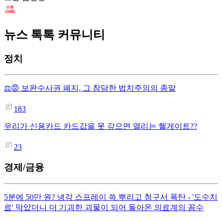
뉴스 톡톡 커뮤니티
정치
⚖️😡 보완수사권 폐지, 그 참담한 법치주의의 종말
183
우리가 신용카드 카드값을 못 갚으면 열리는 헬게이트??
23
경제/금융
5분에 50만 원? 냉각 스프레이 쓱 뿌리고 청구서 폭탄 - '도수치
료' 막았더니 더 기괴한 괴물이 되어 돌아온 의료계의 꼼수