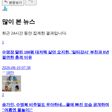
본문보기
많이 본 뉴스
최근 24시간 동안 집계한 결과입니다.
1
수영장 딸린 100평 대저택 살던 오지헌, '일타강사' 부친과 8년
절연한 충격 이유
2026-08-10 07:38
18만
2
송가인, 수영복 비주얼도 우아하네…물에 빠진 모습 공개하며
"여름엔 물놀이!"