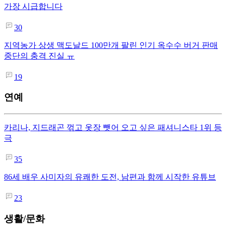
가장 시급합니다
30
지역농가 상생 맥도날드 100만개 팔린 인기 옥수수 버거 판매
중단의 충격 진실 ㅠ
19
연예
카리나, 지드래곤 꺾고 옷장 뺏어 오고 싶은 패셔니스타 1위 등
극
35
86세 배우 사미자의 유쾌한 도전, 남편과 함께 시작한 유튜브
23
생활/문화