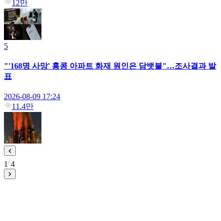
12만
5
"'168명 사망' 홍콩 아파트 화재 원인은 담뱃불"…조사결과 발
표
2026-08-09 17:24
11.4만
1
4