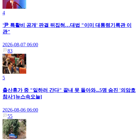
4
'尹 특활비 공개' 판결 뒤집혀…대법 "이미 대통령기록관 이
관"
2026-08-07 06:00
83
5
출산휴가 중 "일하러 간다" 끝내 못 돌아와...5명 숨진 '의암호
참사'[뉴스속오늘]
2026-08-06 06:00
55