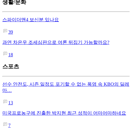
생활/문화
스파이더맨4 보신분 있나요
39
과연 차은우 조세심판으로 여론 뒤집기 가능할까요?
18
스포츠
선수 안전도, 시즌 일정도 포기할 수 없는 폭염 속 KBO의 딜레
마…
13
미국프로농구에 진출한 박지현 최근 성적이 어마어마하네요
7