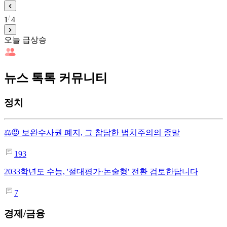
1
4
오늘 급상승
뉴스 톡톡 커뮤니티
정치
⚖️😡 보완수사권 폐지, 그 참담한 법치주의의 종말
193
2033학년도 수능, '절대평가·논술형' 전환 검토한답니다
7
경제/금융