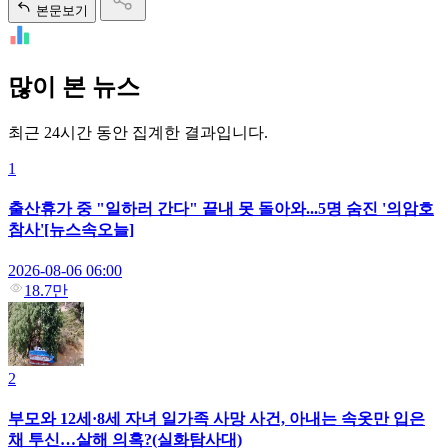
본문보기
많이 본 뉴스
최근 24시간 동안 집계한 결과입니다.
1
출산휴가 중 "일하러 간다" 끝내 못 돌아와...5명 숨진 '의암호
참사'[뉴스속오늘]
2026-08-06 06:00
18.7만
2
부모와 12세·8세 자녀 일가족 사망 사건, 아내는 속옷만 입은
채 투신…살해 의혹?(실화탐사대)