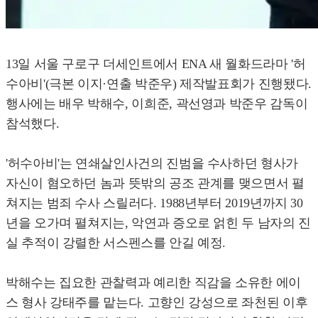
13일 서울 구로구 더세인트에서 ENA 새 월화드라마 '허
수아비'(극본 이지·연출 박준우) 제작발표회가 진행됐다.
행사에는 배우 박해수, 이희준, 곽선영과 박준우 감독이
참석했다.
'허수아비'는 연쇄살인사건의 진범을 수사하던 형사가
자신이 혐오하던 놈과 뜻밖의 공조 관계를 맺으면서 펼
쳐지는 범죄 수사 스릴러다. 1988년부터 2019년까지 30
년을 오가며 펼쳐지는, 악연과 증오로 얽힌 두 남자의 진
실 추적이 강렬한 서스펜스를 안길 예정.
박해수는 집요한 관찰력과 예리한 직감을 소유한 에이
스 형사 강태주를 맡는다. 고향인 강성으로 좌천된 이후