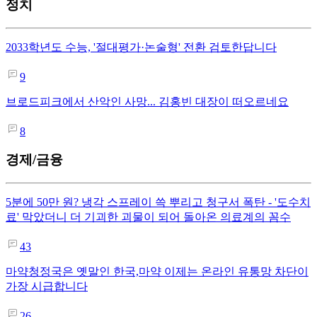
정치
2033학년도 수능, '절대평가·논술형' 전환 검토한답니다
9
브로드피크에서 산악인 사망... 김홍빈 대장이 떠오르네요
8
경제/금융
5분에 50만 원? 냉각 스프레이 쓱 뿌리고 청구서 폭탄 - '도수치
료' 막았더니 더 기괴한 괴물이 되어 돌아온 의료계의 꼼수
43
마약청정국은 옛말인 한국,마약 이제는 온라인 유통망 차단이
가장 시급합니다
26