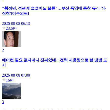
"황정민, 성관계 없었어도 불륜"…부산 폭염에 통창 유리 '와
장창'[이주의픽]
2026-08-08 06:13
23.6만
2
에어컨 필요 없다더니 진짜였네…전력 사용량으로 본 냉방 도
시
2026-08-08 07:00
16만
3