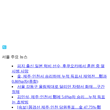
서플 주요 뉴스
피지 출신 일본 럭비 선수, 후쿠오카에서 훈련 중 열
사병 사망
金, 제주·인천서 승리하며 누적 득표서 재역전…鄭과
0.86%p차(종합)
서울 강동구 올림픽대로 달리던 차량서 화재…구간
정체
김민석, 제주·인천서 鄭에 5.6%p차 승리…누적 득표
는 초박빙
[속보] 與경선 제주·인천 당원투표…金 47.75%·鄭