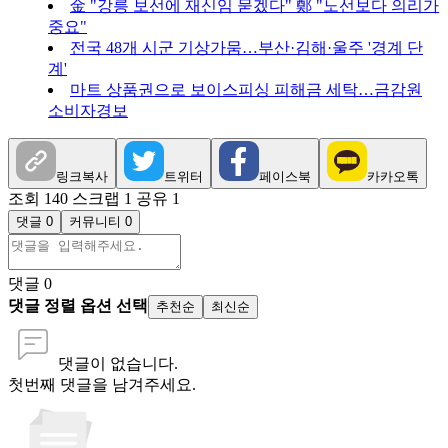
金 "강릉 보선에 재신임 묻겠다" 鄭 "노선보다 의리가
중요"
전국 48개 시군 기상가뭄…부산·김해·울주 '경계 단
계'
마트 상품권으로 보이스피싱 피해금 세탁…금감원
소비자경보
링크복사
트위터
페이스북
카카오톡
조회 140
스크랩 1
공유 1
댓글 0
커뮤니티 0
댓글
0
댓글 정렬 옵션 선택
추천순
최신순
댓글이 없습니다.
첫번째 댓글을 남겨주세요.