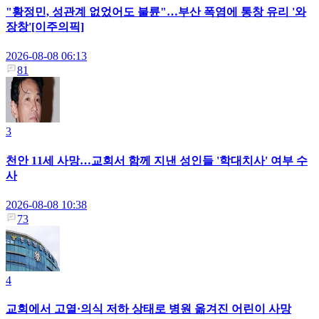
"황정민, 성관계 없었어도 불륜"…부산 폭염에 통창 유리 '와
장창'[이주의픽]
2026-08-08 06:13
81
3
천안 11세 사망…교회서 함께 지낸 성인들 '학대치사' 여부 수
사
2026-08-08 10:38
73
4
교회에서 고열·의식 저하 상태로 병원 옮겨진 어린이 사망