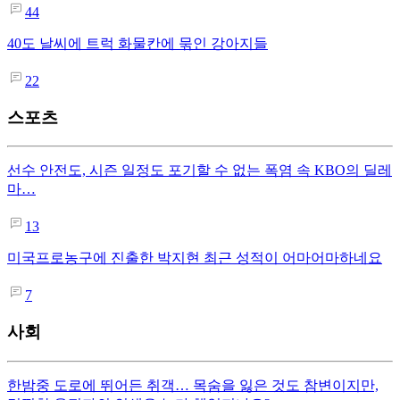
44
40도 날씨에 트럭 화물칸에 묶인 강아지들
22
스포츠
선수 안전도, 시즌 일정도 포기할 수 없는 폭염 속 KBO의 딜레
마…
13
미국프로농구에 진출한 박지현 최근 성적이 어마어마하네요
7
사회
한밤중 도로에 뛰어든 취객… 목숨을 잃은 것도 참변이지만,