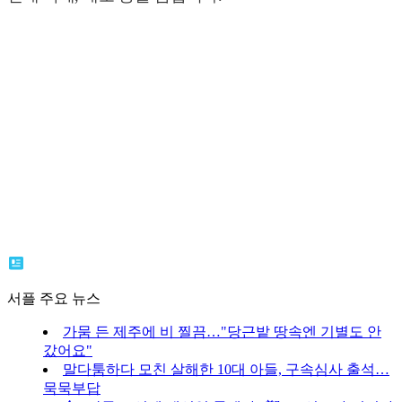
서플 주요 뉴스
가뭄 든 제주에 비 찔끔…"당근밭 땅속엔 기별도 안
갔어요"
말다툼하다 모친 살해한 10대 아들, 구속심사 출석…
묵묵부답