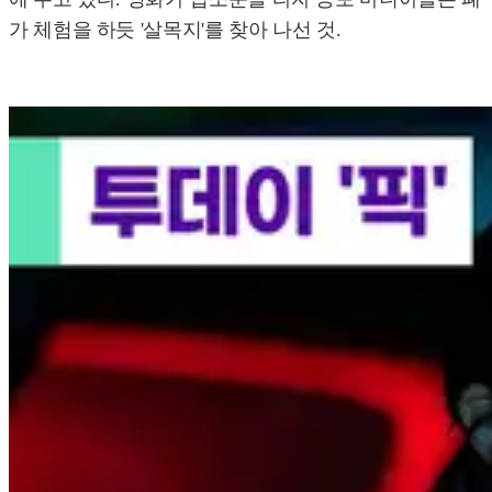
가 체험을 하듯 '살목지'를 찾아 나선 것.