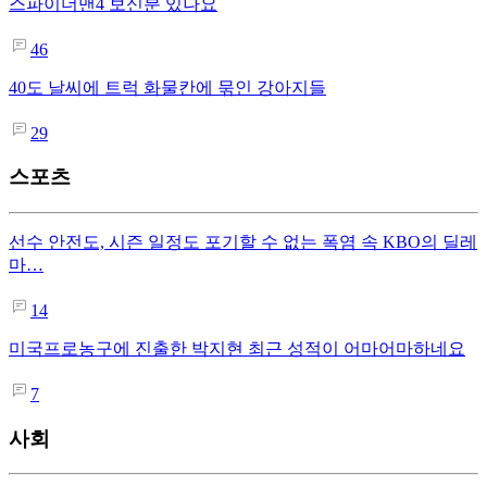
스파이더맨4 보신분 있나요
46
40도 날씨에 트럭 화물칸에 묶인 강아지들
29
스포츠
선수 안전도, 시즌 일정도 포기할 수 없는 폭염 속 KBO의 딜레
마…
14
미국프로농구에 진출한 박지현 최근 성적이 어마어마하네요
7
사회