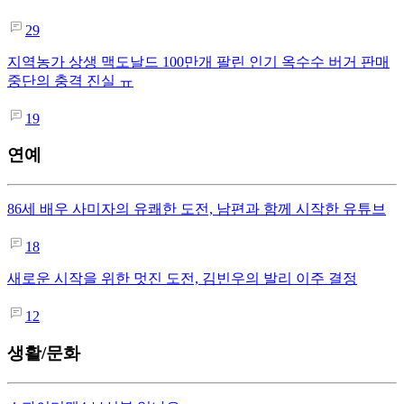
29
지역농가 상생 맥도날드 100만개 팔린 인기 옥수수 버거 판매
중단의 충격 진실 ㅠ
19
연예
86세 배우 사미자의 유쾌한 도전, 남편과 함께 시작한 유튜브
18
새로운 시작을 위한 멋진 도전, 김빈우의 발리 이주 결정
12
생활/문화