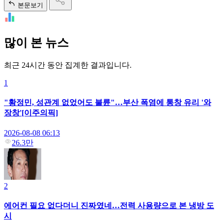
본문보기
많이 본 뉴스
최근 24시간 동안 집계한 결과입니다.
1
"황정민, 성관계 없었어도 불륜"…부산 폭염에 통창 유리 '와
장창'[이주의픽]
2026-08-08 06:13
26.3만
2
에어컨 필요 없다더니 진짜였네…전력 사용량으로 본 냉방 도
시