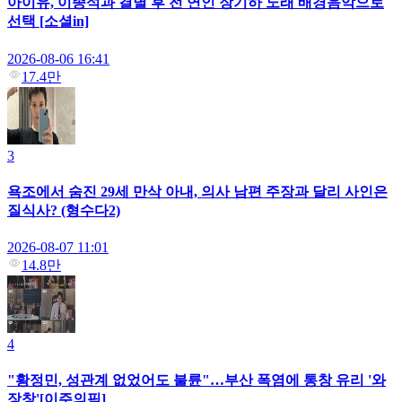
아이유, 이종석과 결별 후 전 연인 장기하 노래 배경음악으로
선택 [소셜in]
2026-08-06 16:41
17.4만
3
욕조에서 숨진 29세 만삭 아내, 의사 남편 주장과 달리 사인은
질식사? (형수다2)
2026-08-07 11:01
14.8만
4
"황정민, 성관계 없었어도 불륜"…부산 폭염에 통창 유리 '와
장창'[이주의픽]