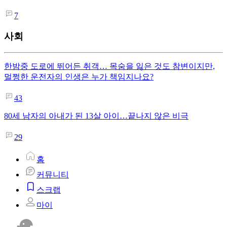
7
사회
한밤중 도로에 뛰어든 취객… 목숨을 잃은 것도 참변이지만,
멀쩡한 운전자의 인생은 누가 책임지나요?
43
80세 남자의 아내가 된 13살 아이…끝나지 않은 비극
29
홈
커뮤니티
스크랩
마이