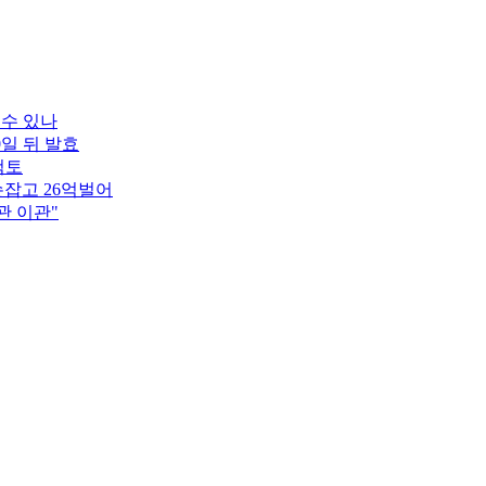
 수 있나
0일 뒤 발효
검토
잡고 26억벌어
관 이관"