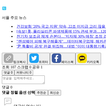
서플 주요 뉴스
건강보험 '20% 국고 지원' 약속, 22조 미지급 고리 끊을
[속보] 美, 폴리실리콘 파생제품에 15% 관세 부과…12
전기차 보조금 체계 손본다…'지자체 30% 매칭' 조정 
"랜섬웨어 피해 복구해줄게"…데이터복구업체, 해커손
'尹 특활비 공개' 판결 뒤집혀…대법 "이미 대통령기록
링크복사
트위터
페이스북
카카오톡
조회 107
스크랩 0
공유 1
댓글 0
커뮤니티 0
댓글
0
댓글 정렬 옵션 선택
추천순
최신순