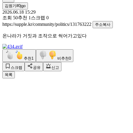
김원기#0jgo
2026.06.18 15:29
조회
50
추천
1
스크랩
0
https://supple.kr/community/politics/131763222
주소복사
온나라가 거짓과 조작으로 썩어가고있다
추천
1
비추천
0
스크랩
공유
신고
목록