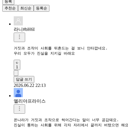
등록
추천순
최신순
등록순
라니#bH6I
거짓과 조작이 사회를 뒤흔드는 걸 보니 안타깝네요.

우리 모두가 진실을 지키길 바래요
1
답글 쓰기
2026.06.22 22:13
엘리야프라이스
온나라가 거짓과 조작으로 썩어간다는 말이 너무 공감돼요.  

진실이 통하는 사회를 위해 각자 자리에서 끝까지 버텼으면 해요