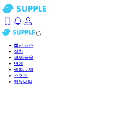
최신 뉴스
정치
경제/금융
연예
생활/문화
스포츠
커뮤니티