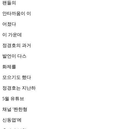
팬들의
안타까움이 이
어졌다
이 가운데
정경호의 과거
발언이 다스
화제를
모으기도 했다
정경호는 지난하
5월 유튜브
채널 '짠한형
신동엽'에