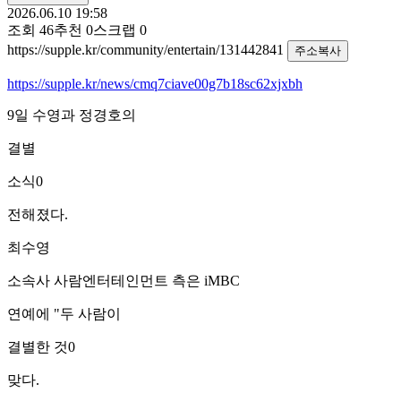
2026.06.10 19:58
조회
46
추천
0
스크랩
0
https://supple.kr/community/entertain/131442841
주소복사
https://supple.kr/news/cmq7ciave00g7b18sc62xjxbh
9일 수영과 정경호의
결별
소식0
전해졌다.
최수영
소속사 사람엔터테인먼트 측은 iMBC
연예에 "두 사람이
결별한 것0
맞다.