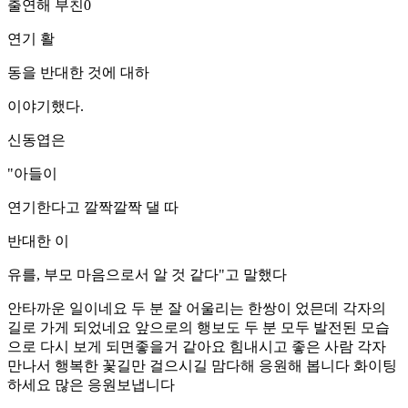
출연해 부친0
연기 활
동을 반대한 것에 대하
이야기했다.
신동엽은
"아들이
연기한다고 깔짝깔짝 댈 따
반대한 이
유를, 부모 마음으로서 알 것 같다"고 말했다
안타까운 일이네요 두 분 잘 어울리는 한쌍이 었믄데 각자의
길로 가게 되었네요 앞으로의 행보도 두 분 모두 발전된 모습
으로 다시 보게 되면좋을거 같아요 힘내시고 좋은 사람 각자
만나서 행복한 꽃길만 걸으시길 맘다해 응원해 봅니다 화이팅
하세요 많은 응원보냅니다