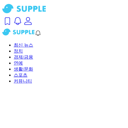
최신 뉴스
정치
경제/금융
연예
생활/문화
스포츠
커뮤니티